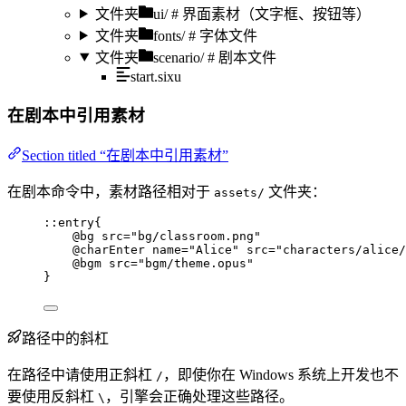
文件夹
ui/
# 界面素材（文字框、按钮等）
文件夹
fonts/
# 字体文件
文件夹
scenario/
# 剧本文件
start.sixu
在剧本中引用素材
Section titled “在剧本中引用素材”
在剧本命令中，素材路径相对于
文件夹：
assets/
::entry{
@bg
src
=
"bg/classroom.png"
@charEnter
name
=
"Alice"
src
=
"characters/alice/
@bgm
src
=
"bgm/theme.opus"
}
路径中的斜杠
在路径中请使用正斜杠
，即使你在 Windows 系统上开发也不
/
要使用反斜杠
，引擎会正确处理这些路径。
\