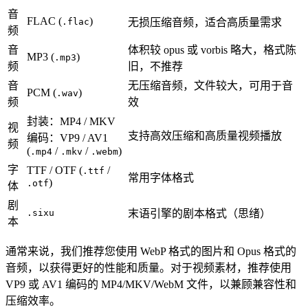
音
FLAC (
)
.flac
无损压缩音频，适合高质量需求
频
音
体积较 opus 或 vorbis 略大，格式陈
MP3 (
)
.mp3
频
旧，不推荐
音
无压缩音频，文件较大，可用于音
PCM (
)
.wav
频
效
封装：MP4 / MKV
视
支持高效压缩和高质量视频播放
编码：VP9 / AV1
频
(
/
/
)
.mp4
.mkv
.webm
字
TTF / OTF (
/
.ttf
常用字体格式
)
.otf
体
剧
.sixu
末语引擎的剧本格式（思绪）
本
通常来说，我们推荐您使用 WebP 格式的图片和 Opus 格式的
音频，以获得更好的性能和质量。对于视频素材，推荐使用
VP9 或 AV1 编码的 MP4/MKV/WebM 文件，以兼顾兼容性和
压缩效率。