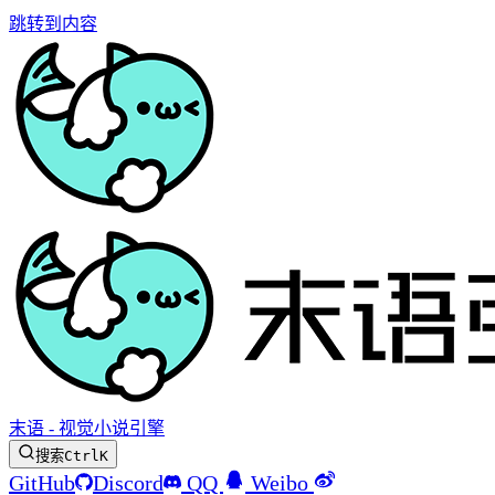
跳转到内容
末语 - 视觉小说引擎
搜索
Ctrl
K
GitHub
Discord
QQ
Weibo