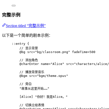
完整示例
Section titled “完整示例”
以下是一个简单的剧本示例：
::entry {
// 显示背景
@bg
src
=
"bg/classroom.png"
fadeTime
=
500
// 添加角色
@charEnter
name
=
"Alice"
src
=
"characters/alice/
// 播放背景音乐
@bgm
src
=
"bgm/theme.opus"
// 旁白
"故事从这里开始……"
[
Alice
] 
"你好！我是Alice。"
// 切换立绘表情
@charAction
name
=
"Alice"
src
=
"characters/alice