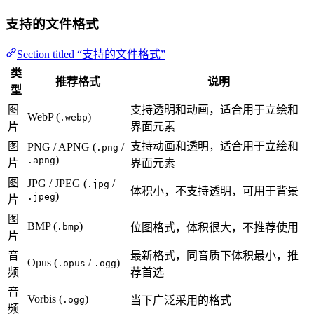
支持的文件格式
Section titled “支持的文件格式”
类
推荐格式
说明
型
图
支持透明和动画，适合用于立绘和
WebP (
)
.webp
片
界面元素
图
支持动画和透明，适合用于立绘和
PNG / APNG (
/
.png
)
.apng
片
界面元素
图
JPG / JPEG (
/
.jpg
体积小，不支持透明，可用于背景
)
.jpeg
片
图
BMP (
)
.bmp
位图格式，体积很大，不推荐使用
片
音
最新格式，同音质下体积最小，推
Opus (
/
)
.opus
.ogg
频
荐首选
音
Vorbis (
)
.ogg
当下广泛采用的格式
频