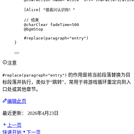
[
Alice
] 
"很高兴认识你！"
// 结束
@charClear
fadeTime
=
500
@bgmStop
#replace
(
paragraph
=
"entry"
)
}
注意
的作用是将当前段落替换为目
#replace(paragraph="entry")
标段落并执行，类似于“跳转”，常用于将游戏循环重定向到入
口处或其他章节。
编辑此页
最近更新：
2026年4月23日
上一页
快速开始
下一页