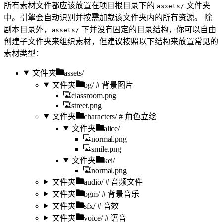
所有素材文件都应该放置在项目根目录下的
文件夹
assets/
中。引擎会自动识别并按需加载该文件夹内的所有资源。 除
剧本目录外，
下并没有固定的目录结构，你可以自由
assets/
创建子文件夹来组织素材，但建议按照以下结构来放置常见的
素材类型：
文件夹
assets/
文件夹
bg/
# 背景图片
classroom.png
street.png
文件夹
characters/
# 角色立绘
文件夹
alice/
normal.png
smile.png
文件夹
kei/
normal.png
文件夹
audio/
# 音频文件
文件夹
bgm/
# 背景音乐
文件夹
sfx/
# 音效
文件夹
voice/
# 语音