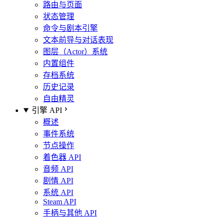
路由与页面
状态管理
命令与剧本引擎
文本前导与对话表现
图层（Actor）系统
内置组件
存档系统
历史记录
自由精灵
引擎 API
概述
事件系统
节点操作
着色器 API
音频 API
剧情 API
系统 API
Steam API
手柄与其他 API