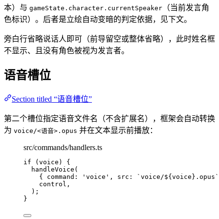
本）与
（当前发言角
gameState.character.currentSpeaker
色标识）。后者是立绘自动变暗的判定依据，见下文。
旁白行省略说话人即可（前导留空或整体省略），此时姓名框
不显示、且没有角色被视为发言者。
语音槽位
Section titled “语音槽位”
第二个槽位指定语音文件名（不含扩展名），框架会自动转换
为
并在文本显示前播放：
voice/<语音>.opus
src/commands/handlers.ts
if
 (voice) {
handleVoice
(
{ command: 
'
voice
'
, src: 
`
voice/
${
voice
}
.opus
`
control,
);
}