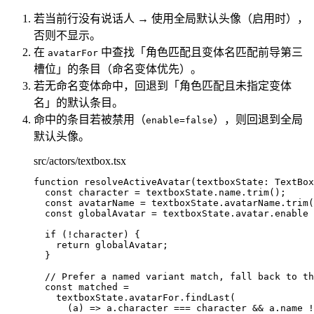
若当前行没有说话人 → 使用全局默认头像（启用时），
否则不显示。
在
中查找「角色匹配且变体名匹配前导第三
avatarFor
槽位」的条目（命名变体优先）。
若无命名变体命中，回退到「角色匹配且未指定变体
名」的默认条目。
命中的条目若被禁用（
），则回退到全局
enable=false
默认头像。
src/actors/textbox.tsx
function
resolveActiveAvatar
(
textboxState
:
TextBox
const 
character
 = 
textboxState
.
name
.
trim
();
const 
avatarName
 = 
textboxState
.
avatarName
.
trim
(
const 
globalAvatar
 = 
textboxState
.
avatar
.
enable
 
if
 (
!
character) {
return
 globalAvatar;
}
// Prefer a named variant match, fall back to th
const 
matched
 =
textboxState
.
avatarFor
.
findLast
(
(
a
)
 => 
a
.
character
 === 
character
 && 
a
.
name
 !