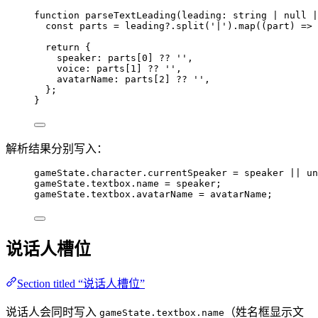
function
parseTextLeading
(
leading
:
string
|
null
|
const 
parts
 = 
leading
?.
split
(
'
|
'
)
.
map
(
(
part
)
 => 
return
 {
speaker: parts[
0
] 
??
''
,
voice: parts[
1
] 
??
''
,
avatarName: parts[
2
] 
??
''
,
};
}
解析结果分别写入：
gameState
.
character
.
currentSpeaker
=
 speaker 
||
un
gameState
.
textbox
.
name
=
 speaker;
gameState
.
textbox
.
avatarName
=
 avatarName;
说话人槽位
Section titled “说话人槽位”
说话人会同时写入
（姓名框显示文
gameState.textbox.name