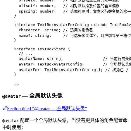
offsetX
:
number
;   
// 相对默认摆放位置的水平偏移
offsetY
:
number
;   
// 相对默认摆放位置的垂直偏移
spacing
:
number
;   
// 头像可见时，文本区与姓名框的水
}
interface
 TextBoxAvatarForConfig 
extends
TextBoxAv
character
:
string
; 
// 适用的角色名
name
?:
string
;     
// 可选头像变体名，对应前导第三槽位
}
interface
 TextBoxState {
// ...
avatarName
:
string
;                 
// 当前行的
avatar
:
TextBoxAvatarConfig
;        
// 全局默认头
avatarFor
:
TextBoxAvatarForConfig
[]; 
// 按角色 
}
— 全局默认头像
@avatar
Section titled “@avatar — 全局默认头像”
配置一个全局默认头像，当没有更具体的角色配置命
@avatar
中时使用：