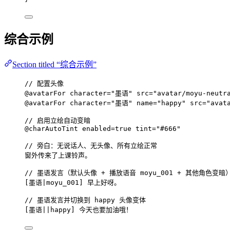
综合示例
Section titled “综合示例”
// 配置头像
@avatarFor
character
=
"墨语"
src
=
"avatar/moyu-neutr
@avatarFor
character
=
"墨语"
name
=
"happy"
src
=
"avat
// 启用立绘自动变暗
@charAutoTint
enabled
=
true
tint
=
"#666"
// 旁白：无说话人、无头像、所有立绘正常
窗外传来了上课铃声。
// 墨语发言（默认头像 + 播放语音 moyu_001 + 其他角色变暗
[
墨语|moyu_001
] 早上好呀。
// 墨语发言并切换到 happy 头像变体
[
墨语||happy
] 今天也要加油哦！