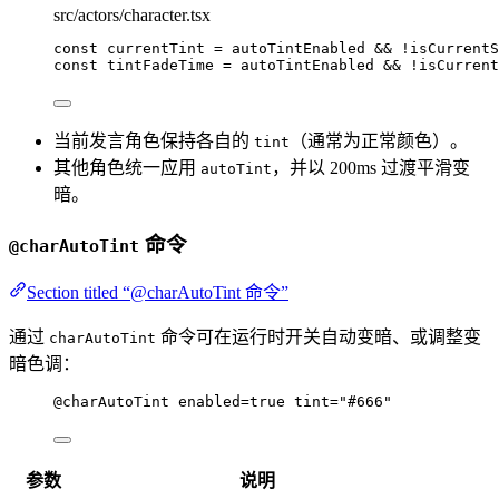
src/actors/character.tsx
const 
currentTint
 = 
autoTintEnabled
 && !
isCurrentS
const 
tintFadeTime
 = 
autoTintEnabled
 && !
isCurrent
当前发言角色保持各自的
（通常为正常颜色）。
tint
其他角色统一应用
，并以 200ms 过渡平滑变
autoTint
暗。
命令
@charAutoTint
Section titled “@charAutoTint 命令”
通过
命令可在运行时开关自动变暗、或调整变
charAutoTint
暗色调：
@charAutoTint
enabled
=
true
tint
=
"#666"
参数
说明