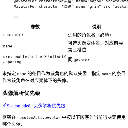
@avatarFor
character
=
"墨语"
name
=
"happy"
src
=
"avat
@avatarFor
character
=
"墨语"
name
=
"grin"
src
=
"avata
参数
说明
character
适用的角色名（必填）
可选头像变体名，对应前导
name
第三槽位
/
/
/
src
enable
offsetX
offsetY
同
@avatar
/
spacing
未指定
的条目作为该角色的默认头像；指定
的条目
name
name
作为该角色在对应变体下的头像。
头像解析优先级
Section titled “头像解析优先级”
框架在
中按以下顺序为当前行决定使用
resolveActiveAvatar
哪个头像：