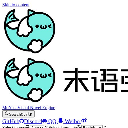
Skip to content
MoYu - Visual Novel Engine
Search
Ctrl
K
GitHub
Discord
QQ
Weibo
Select theme
Select language