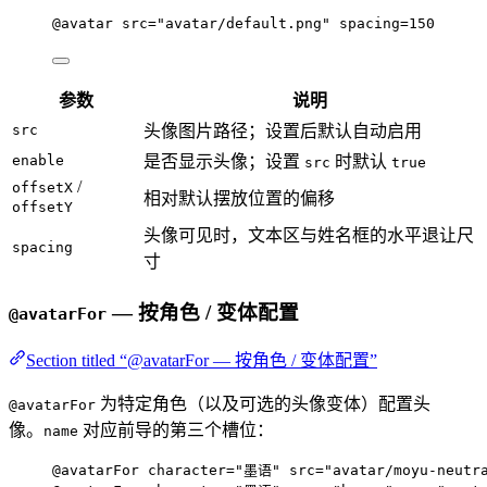
@avatar
src
=
"avatar/default.png"
spacing
=
150
参数
说明
src
头像图片路径；设置后默认自动启用
enable
是否显示头像；设置
时默认
src
true
/
offsetX
相对默认摆放位置的偏移
offsetY
头像可见时，文本区与姓名框的水平退让尺
spacing
寸
— 按角色 / 变体配置
@avatarFor
Section titled “@avatarFor — 按角色 / 变体配置”
为特定角色（以及可选的头像变体）配置头
@avatarFor
像。
对应前导的第三个槽位：
name
@avatarFor
character
=
"墨语"
src
=
"avatar/moyu-neutr