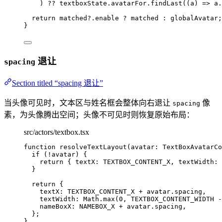
)
 ?? 
textboxState
.
avatarFor
.
findLast
(
(
a
)
 => 
a
.
return
 matched
?.
enable
?
 matched 
:
 globalAvatar;
}
退让
spacing
Section titled “spacing 退让”
当头像可见时，文本区与姓名框会整体向右退让
像
spacing
素，为头像腾出空间；头像不可见时则恢复原始布局：
src/actors/textbox.tsx
function
resolveTextLayout
(
avatar
:
TextBoxAvatarCo
if
 (
!
avatar) {
return
 { textX: 
TEXTBOX_CONTENT_X
,
 textWidth: 
}
return
 {
textX: 
TEXTBOX_CONTENT_X
+
 avatar
.
spacing
,
textWidth: Math
.
max
(
0
,
TEXTBOX_CONTENT_WIDTH
-
nameBoxX: 
NAMEBOX_X
+
 avatar
.
spacing
,
};
}