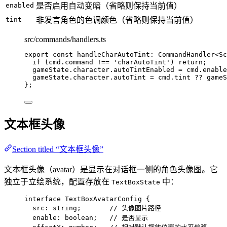
enabled
是否启用自动变暗（省略则保持当前值）
tint
非发言角色的色调颜色（省略则保持当前值）
src/commands/handlers.ts
export const 
handleCharAutoTint
:
CommandHandler
<
Sc
if 
(cmd
.
command
 !== 
'
charAutoTint
'
)
 return;
gameState
.
character
.
autoTintEnabled
 = 
cmd
.
enable
gameState
.
character
.
autoTint
 = 
cmd
.
tint
 ?? 
gameS
}
;
文本框头像
Section titled “文本框头像”
文本框头像（avatar）是显示在对话框一侧的角色头像图。它
独立于立绘系统，配置存放在
中：
TextBoxState
interface
 TextBoxAvatarConfig {
src
:
string
;       
// 头像图片路径
enable
:
boolean
;   
// 是否显示