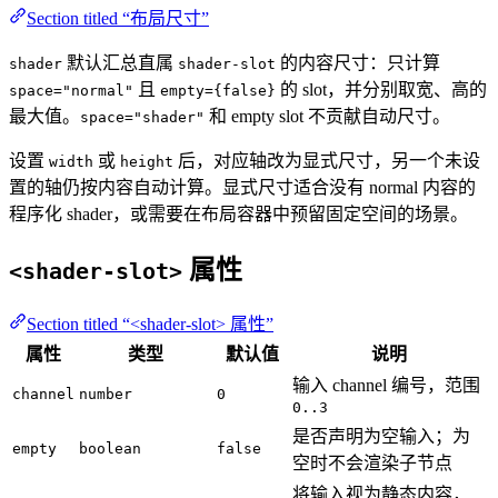
Section titled “布局尺寸”
默认汇总直属
的内容尺寸：只计算
shader
shader-slot
且
的 slot，并分别取宽、高的
space="normal"
empty={false}
最大值。
和 empty slot 不贡献自动尺寸。
space="shader"
设置
或
后，对应轴改为显式尺寸，另一个未设
width
height
置的轴仍按内容自动计算。显式尺寸适合没有 normal 内容的
程序化 shader，或需要在布局容器中预留固定空间的场景。
属性
<shader-slot>
Section titled “<shader-slot> 属性”
属性
类型
默认值
说明
输入 channel 编号，范围
channel
number
0
0..3
是否声明为空输入；为
empty
boolean
false
空时不会渲染子节点
将输入视为静态内容，