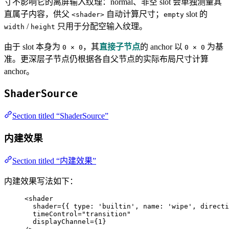
寸不影响它的离屏输入纹理：normal、非空 slot 会单独测量其
直属子内容，供父
自动计算尺寸；
slot 的
<shader>
empty
/
只用于分配空输入纹理。
width
height
由于 slot 本身为
，其
直接子节点
的 anchor 以
为基
0 × 0
0 × 0
准。更深层子节点仍根据各自父节点的实际布局尺寸计算
anchor。
ShaderSource
Section titled “ShaderSource”
内建效果
Section titled “内建效果”
内建效果写法如下：
<
shader
shader
=
{
{ type: 
'
builtin
'
, name: 
'
wipe
'
, directi
timeControl
=
"
transition
"
displayChannel
=
{
1
}