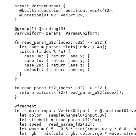
struct VertexOutput {
@builtin(position) position: vec4<f32>,
@location(0) uv: vec2<f32>,
}
@group(1) @binding(3)
var<uniform> params: ParamsUniform;
fn read_param_u32(index: u32) -> u32 {
let lane = params.slots[index / 4u];
switch (index % 4u) {
case 0u: { return lane.x; }
case 1u: { return lane.y; }
case 2u: { return lane.z; }
default: { return lane.w; }
}
}
fn read_param_f32(index: u32) -> f32 {
return bitcast<f32>(read_param_u32(index));
}
@fragment
fn fs_main(input: VertexOutput) -> @location(0) ve
let color = sampleChannel0(input.uv);
let strength = read_param_f32(0u);
let speed = read_param_f32(1u);
let wave = 0.5 + 0.5 * sin((input.uv.y * 8.0 + b
let rgb = mix(color.rgb, color.rgb * wave, stren