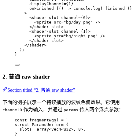
displayChannel
=
{
1
}
onFinished
=
{
()
=>
console
.
log
(
'
finished
'
)
}
>
<
shader-slot
channel
=
{
0
}
>
<
sprite
src
=
"
bg/day.png
"
 />
</
shader-slot
>
<
shader-slot
channel
=
{
1
}
>
<
sprite
src
=
"
bg/night.png
"
 />
</
shader-slot
>
</
shader
>
);
}
2. 普通 raw shader
Section titled “2. 普通 raw shader”
下面的例子展示一个持续播放的波纹色偏效果。它使用
作为输入，并通过
传入两个浮点参数：
channel0
params
const 
fragmentWgsl
 = 
`
struct ParamsUniform {
slots: array<vec4<u32>, 8>,
}