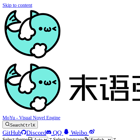
Skip to content
MoYu - Visual Novel Engine
Search
Ctrl
K
GitHub
Discord
QQ
Weibo
Select theme
Select language