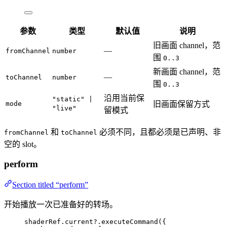
参数
类型
默认值
说明
旧画面 channel，范
—
fromChannel
number
围
0..3
新画面 channel，范
—
toChannel
number
围
0..3
沿用当前保
"static" |
mode
旧画面保留方式
"live"
留模式
和
必须不同，且都必须是已声明、非
fromChannel
toChannel
空的 slot。
perform
Section titled “perform”
开始播放一次已准备好的转场。
shaderRef
.
current
?.
executeCommand
({