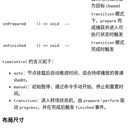
为目标 channel
模式
transition
下，
完
prepare
—
onPrepared
() => void
成捕获并进入可
执行状态时触发
模式
transition
—
onFinished
() => void
完成时触发
的含义如下：
timeControl
：节点挂载后自动推进时间，适合持续播放的普通
auto
shader。
：初始暂停，通过命令手动开始、停止和重置时
manual
间。
：进入转场状态机，由
/
驱
transition
prepare
perform
动
，并在完成后触发
事件。
progress
finished
布局尺寸