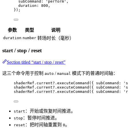
subCommand: 
'
perform
'
,
duration: 
800
,
});
参数
类型
说明
duration
number
转场时长（毫秒）
start / stop / reset
Section titled “start / stop / reset”
这三个命令用于控制
/
模式下的普通时间轴：
auto
manual
shaderRef
.
current
?.
executeCommand
({ subCommand: 
'
s
shaderRef
.
current
?.
executeCommand
({ subCommand: 
'
s
shaderRef
.
current
?.
executeCommand
({ subCommand: 
'
r
：开始或恢复时间推进。
start
：暂停时间推进。
stop
：把时间轴重置到
。
reset
0