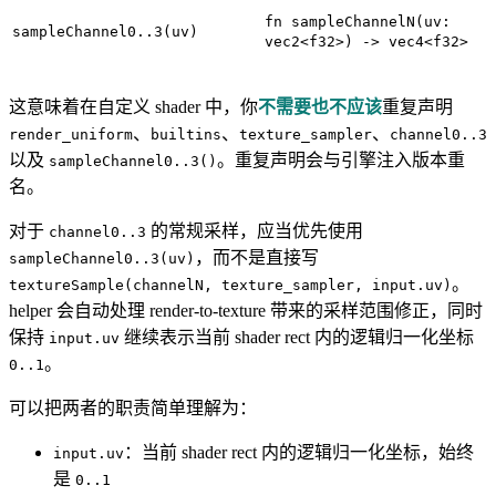
fn sampleChannelN(uv:
sampleChannel0..3(uv)
vec2<f32>) -> vec4<f32>
这意味着在自定义 shader 中，你
不需要也不应该
重复声明
、
、
、
render_uniform
builtins
texture_sampler
channel0..3
以及
。重复声明会与引擎注入版本重
sampleChannel0..3()
名。
对于
的常规采样，应当优先使用
channel0..3
，而不是直接写
sampleChannel0..3(uv)
。
textureSample(channelN, texture_sampler, input.uv)
helper 会自动处理 render-to-texture 带来的采样范围修正，同时
保持
继续表示当前 shader rect 内的逻辑归一化坐标
input.uv
。
0..1
可以把两者的职责简单理解为：
：当前 shader rect 内的逻辑归一化坐标，始终
input.uv
是
0..1