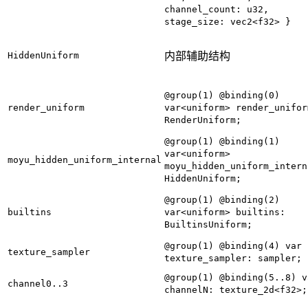
channel_count: u32,
stage_size: vec2<f32> }
HiddenUniform
内部辅助结构
@group(1) @binding(0)
render_uniform
var<uniform> render_unifor
RenderUniform;
@group(1) @binding(1)
var<uniform>
moyu_hidden_uniform_internal
moyu_hidden_uniform_intern
HiddenUniform;
@group(1) @binding(2)
builtins
var<uniform> builtins:
BuiltinsUniform;
@group(1) @binding(4) var
texture_sampler
texture_sampler: sampler;
@group(1) @binding(5..8) v
channel0..3
channelN: texture_2d<f32>;