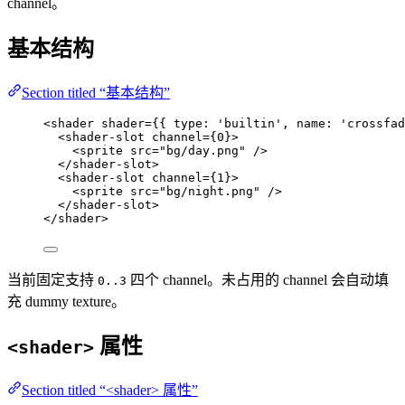
channel。
基本结构
Section titled “基本结构”
<
shader
shader
=
{
{ type: 
'
builtin
'
, name: 
'
crossfad
<
shader-slot
channel
=
{
0
}
>
<
sprite
src
=
"
bg/day.png
"
 />
</
shader-slot
>
<
shader-slot
channel
=
{
1
}
>
<
sprite
src
=
"
bg/night.png
"
 />
</
shader-slot
>
</
shader
>
当前固定支持
四个 channel。未占用的 channel 会自动填
0..3
充 dummy texture。
属性
<shader>
Section titled “<shader> 属性”