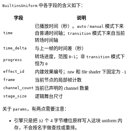
中各字段的含义如下：
BuiltinsUniform
字段
说明
已播放时间（秒）。
/
模式下来
auto
manual
time
自普通时间轴；
模式下来自当前
transition
转场时间轴
time_delta
与上一帧的时间差（秒）
转场进度，范围
；非
模式下
0~1
transition
progress
恒为
0
effect_id
内建效果编号；raw 和 file shader 下固定为
-1
frame
当前节点的局部帧计数
channel_count
当前已声明的 channel 数量
stage_size
逻辑舞台尺寸
关于
，有两点需要注意：
params
引擎只是把
个 4 字节槽位原样写入这块 uniform 内
32
存，不会按名字做查找或重排。