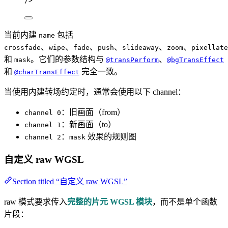
/>
当前内建
包括
name
、
、
、
、
、
、
crossfade
wipe
fade
push
slideaway
zoom
pixellate
和
。它们的参数结构与
、
mask
@transPerform
@bgTransEffect
和
完全一致。
@charTransEffect
当使用内建转场约定时，通常会使用以下 channel：
：旧画面（from）
channel 0
：新画面（to）
channel 1
：
效果的规则图
channel 2
mask
自定义 raw WGSL
Section titled “自定义 raw WGSL”
raw 模式要求传入
完整的片元 WGSL 模块
，而不是单个函数
片段：