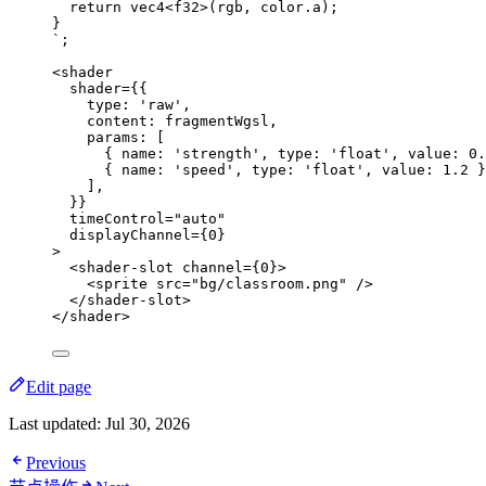
return vec4<f32>(rgb, color.a);
}
`
;
<
shader
shader
=
{
{
type: 
'
raw
'
,
content: 
fragmentWgsl
,
params:
 [
{ name: 
'
strength
'
, type: 
'
float
'
, value: 
0.
{ name: 
'
speed
'
, type: 
'
float
'
, value: 
1.2
 }
]
,
}
}
timeControl
=
"
auto
"
displayChannel
=
{
0
}
>
<
shader-slot
channel
=
{
0
}
>
<
sprite
src
=
"
bg/classroom.png
"
 />
</
shader-slot
>
</
shader
>
Edit page
Last updated:
Jul 30, 2026
Previous