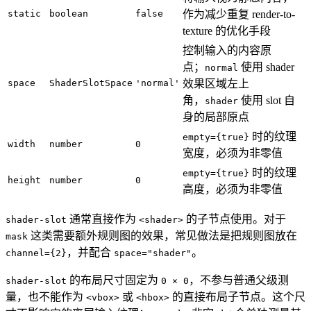
static
boolean
false
作为减少重复 render-to-
texture 的优化手段
控制输入的内容原
点；
使用 shader
normal
space
ShaderSlotSpace
'normal'
效果区域左上
角，
使用 slot 自
shader
身的局部原点
时的纹理
empty={true}
width
number
0
宽度，必须为非零值
时的纹理
empty={true}
height
number
0
高度，必须为非零值
通常直接作为
的子节点使用。对于
shader-slot
<shader>
这类需要额外规则图的效果，常见做法是把规则图放在
mask
，并配合
。
channel={2}
space="shader"
的布局尺寸固定为
，不参与普通父级测
shader-slot
0 × 0
量，也不能作为
或
的直接布局子节点。这个尺
<vbox>
<hbox>