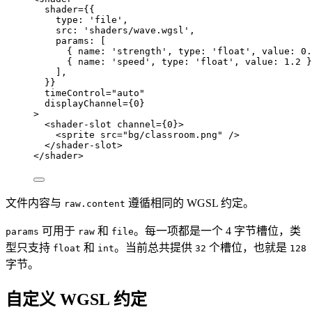
shader
=
{
{
type: 
'
file
'
,
src: 
'
shaders/wave.wgsl
'
,
params:
 [
{ name: 
'
strength
'
, type: 
'
float
'
, value: 
0.
{ name: 
'
speed
'
, type: 
'
float
'
, value: 
1.2
 }
]
,
}
}
timeControl
=
"
auto
"
displayChannel
=
{
0
}
>
<
shader-slot
channel
=
{
0
}
>
<
sprite
src
=
"
bg/classroom.png
"
 />
</
shader-slot
>
</
shader
>
文件内容与
遵循相同的 WGSL 约定。
raw.content
可用于
和
。每一项都是一个 4 字节槽位，类
params
raw
file
型只支持
和
。当前总共提供
个槽位，也就是
float
int
32
128
字节。
自定义 WGSL 约定