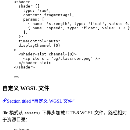
<
shader
shader
=
{
{
type: 
'
raw
'
,
content: 
fragmentWgsl
,
params:
 [
{ name: 
'
strength
'
, type: 
'
float
'
, value: 
0.
{ name: 
'
speed
'
, type: 
'
float
'
, value: 
1.2
 }
]
,
}
}
timeControl
=
"
auto
"
displayChannel
=
{
0
}
>
<
shader-slot
channel
=
{
0
}
>
<
sprite
src
=
"
bg/classroom.png
"
 />
</
shader-slot
>
</
shader
>
自定义 WGSL 文件
Section titled “自定义 WGSL 文件”
file 模式从
下异步加载 UTF-8 WGSL 文件，路径相对
assets/
于资源目录：
<
shader