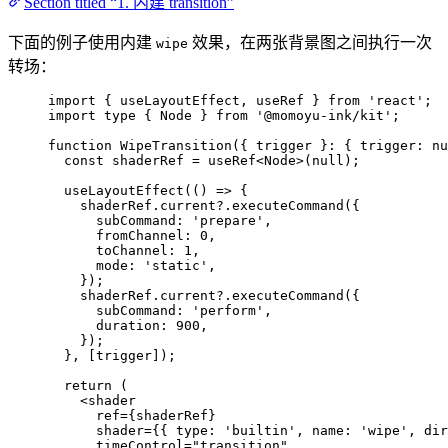
Section titled “1. 内建 transition”
下面的例子使用内建
效果，在两张背景图之间执行一次
wipe
转场：
import
 { useLayoutEffect, useRef } 
from
'
react
'
;
import
type
 { Node } 
from
'
@momoyu-ink/kit
'
;
function
WipeTransition
(
{ 
trigger
 }
:
 { trigger
:
nu
const 
shaderRef
 = 
useRef
<
Node
>
(
null
);
useLayoutEffect
(
()
=>
 {
shaderRef
.
current
?.
executeCommand
({
subCommand: 
'
prepare
'
,
fromChannel: 
0
,
toChannel: 
1
,
mode: 
'
static
'
,
});
shaderRef
.
current
?.
executeCommand
({
subCommand: 
'
perform
'
,
duration: 
900
,
});
}
,
 [trigger]);
return
 (
<
shader
ref
=
{
shaderRef
}
shader
=
{
{ type: 
'
builtin
'
,
 name: 
'
wipe
'
,
 dir
timeControl
=
"
transition
"