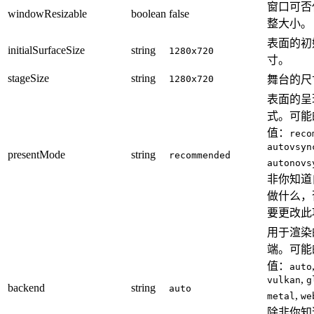
窗口可否
windowResizable
boolean
false
整大小。
表面的初
initialSurfaceSize
string
1280x720
寸。
stageSize
string
1280x720
舞台的尺
表面的呈
式。可能
值：
reco
autovsyn
presentMode
string
recommended
autonovs
非你知道
做什么，
要更改此
用于渲染
端。可能
值：
auto
,
vulkan
g
backend
string
auto
,
metal
we
除非你知