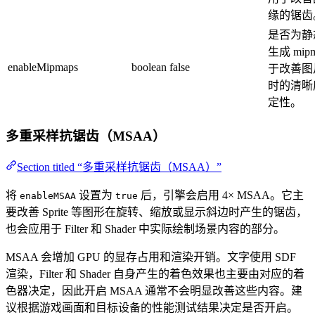
缘的锯齿
是否为静
生成 mip
enableMipmaps
boolean
false
于改善图
时的清晰
定性。
多重采样抗锯齿（MSAA）
Section titled “多重采样抗锯齿（MSAA）”
将
设置为
后，引擎会启用 4× MSAA。它主
enableMSAA
true
要改善 Sprite 等图形在旋转、缩放或显示斜边时产生的锯齿，
也会应用于 Filter 和 Shader 中实际绘制场景内容的部分。
MSAA 会增加 GPU 的显存占用和渲染开销。文字使用 SDF
渲染，Filter 和 Shader 自身产生的着色效果也主要由对应的着
色器决定，因此开启 MSAA 通常不会明显改善这些内容。建
议根据游戏画面和目标设备的性能测试结果决定是否开启。