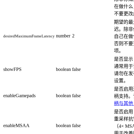
在做什么
不要更改
期望的最
迟。除非
number
2
desiredMaximumFrameLatency
自己在做
否则不要
项。
是否显示 
通常用于
showFPS
boolean
false
请勿在发
设置。
是否启用
enableGamepads
boolean
false
柄支持。
柄与其他 
是否启用 
重采样抗
enableMSAA
boolean
false
（4× M
用于改善