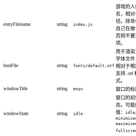
游戏的入
名，相对
径。除非
entryFilename
string
index.js
自己在做
否则不要
项。
用于渲染
字体文件
fontFile
string
fonts/default.otf
相对于根
支持 .otf 和
式。
windowTitle
string
moyu
窗口的标
窗口的初
态。可能
值：
idle
windowState
string
idle
minimize
maximize
fullscre