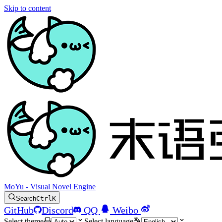
Skip to content
MoYu - Visual Novel Engine
Search
Ctrl
K
GitHub
Discord
QQ
Weibo
Select theme
Select language