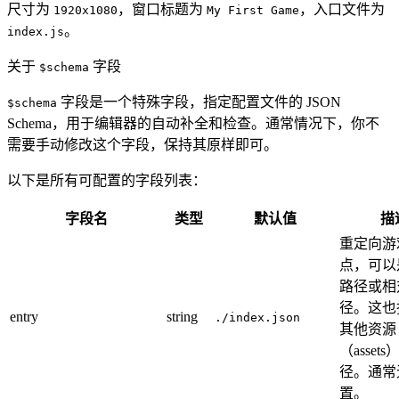
尺寸为
，窗口标题为
，入口文件为
1920x1080
My First Game
。
index.js
关于
字段
$schema
字段是一个特殊字段，指定配置文件的 JSON
$schema
Schema，用于编辑器的自动补全和检查。通常情况下，你不
需要手动修改这个字段，保持其原样即可。
以下是所有可配置的字段列表：
字段名
类型
默认值
描
重定向游
点，可以
路径或相
径。这也
entry
string
./index.json
其他资源
（asset
径。通常
置。