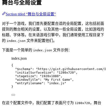
舞台与全局设置
Section titled “舞台与全局设置”
对于一个游戏，我们首先要配置合适的全局配置，这包括前面
提到的舞台相关的设置，以及其他一些全局设置，比如游戏的
标题、字体等。在末语游戏引擎中，我们通常使用工程目录下
的
文件来配置他们。
index.json
下面是一个简单的
文件示例：
index.json
index.json
{
"$schema"
: 
"
https://gist.githubusercontent.com/I
"initialSurfaceSize"
: 
"
1280x720
"
,
"stageSize"
: 
"
1920x1080
"
,
"windowTitle"
: 
"
My First Game
"
,
"entryFilename"
: 
"
index.js
"
}
在这个配置文件中，我们配置了表面尺寸为
，舞台
1280x720