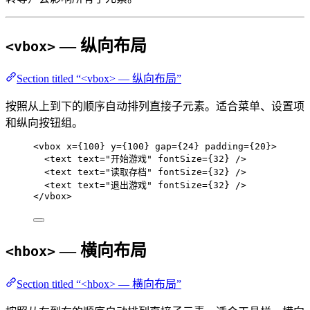
— 纵向布局
<vbox>
Section titled “<vbox> — 纵向布局”
按照从上到下的顺序自动排列直接子元素。适合菜单、设置项
和纵向按钮组。
<
vbox
x
=
{
100
}
y
=
{
100
}
gap
=
{
24
}
padding
=
{
20
}
>
<
text
text
=
"
开始游戏
"
fontSize
=
{
32
}
 />
<
text
text
=
"
读取存档
"
fontSize
=
{
32
}
 />
<
text
text
=
"
退出游戏
"
fontSize
=
{
32
}
 />
</
vbox
>
— 横向布局
<hbox>
Section titled “<hbox> — 横向布局”