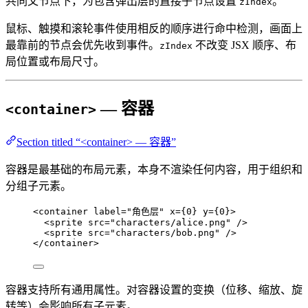
共同父节点下，为包含弹出层的直接子节点设置
。
zIndex
鼠标、触摸和滚轮事件使用相反的顺序进行命中检测，画面上
最靠前的节点会优先收到事件。
不改变 JSX 顺序、布
zIndex
局位置或布局尺寸。
— 容器
<container>
Section titled “<container> — 容器”
容器是最基础的布局元素，本身不渲染任何内容，用于组织和
分组子元素。
<
container
label
=
"
角色层
"
x
=
{
0
}
y
=
{
0
}
>
<
sprite
src
=
"
characters/alice.png
"
 />
<
sprite
src
=
"
characters/bob.png
"
 />
</
container
>
容器支持所有通用属性。对容器设置的变换（位移、缩放、旋
转等）会影响所有子元素。