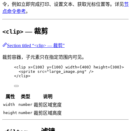
令，例如立即完成打印、设置文本、获取光标位置等。详见
节
点命令参考
。
— 裁剪
<clip>
Section titled “<clip> — 裁剪”
裁剪容器，子元素只在指定范围内可见。
<
clip
x
=
{
100
}
y
=
{
100
}
width
=
{
400
}
height
=
{
300
}
>
<
sprite
src
=
"
large_image.png
"
 />
</
clip
>
属性
类型
说明
width
number
裁剪区域宽度
height
number
裁剪区域高度