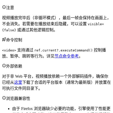
注意
视频播放完毕后（非循环模式），最后一帧会保持在画面上，
不会消失。若需要在播放结束后隐藏，可以设置
visible=
或通过其他逻辑控制。
{false}
命令控制
支持通过
控制播
<video>
ref.current?.executeCommand()
放、暂停、跳转等行为。详见
节点命令参考
。
外部依赖
对于非 Web 平台，视频播放依赖一个外部解码插件，确保你
已经从
这里
下载了合适的平台版本（通常为最新版）并放置在
可执行文件同目录下。
浏览器兼容性
由于 Firefox 浏览器缺少必要的功能，引擎使用了性能更