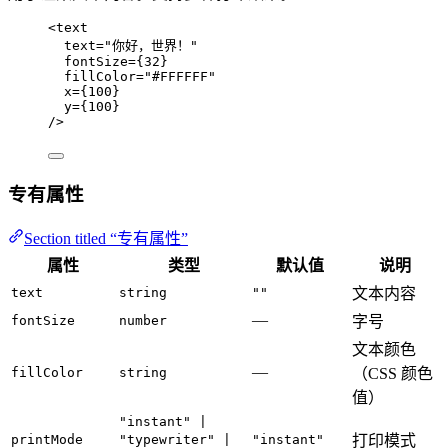
<
text
text
=
"
你好，世界！
"
fontSize
=
{
32
}
fillColor
=
"
#FFFFFF
"
x
=
{
100
}
y
=
{
100
}
/>
专有属性
Section titled “专有属性”
属性
类型
默认值
说明
text
string
""
文本内容
—
fontSize
number
字号
文本颜色
—
fillColor
string
（CSS 颜色
值）
"instant" |
printMode
"typewriter" |
"instant"
打印模式