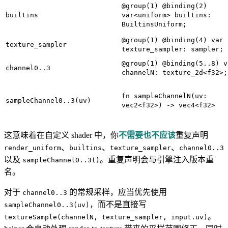
@group(1) @binding(2)
builtins
var<uniform> builtins:
BuiltinsUniform;
@group(1) @binding(4) var
texture_sampler
texture_sampler: sampler;
@group(1) @binding(5..8) v
channel0..3
channelN: texture_2d<f32>;
fn sampleChannelN(uv:
sampleChannel0..3(uv)
vec2<f32>) -> vec4<f32>
这意味着在自定义 shader 中，你
不需要也不应该
重复声明
、
、
、
render_uniform
builtins
texture_sampler
channel0..3
以及
。重复声明会与引擎注入版本重
sampleChannel0..3()
名。
对于
的常规采样，应当优先使用
channel0..3
，而不是直接写
sampleChannel0..3(uv)
。
textureSample(channelN, texture_sampler, input.uv)