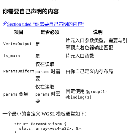
你需要自己声明的内容
Section titled “你需要自己声明的内容”
项目
是否必须
说明
片元入口参数类型，需要与引
VertexOutput
是
擎顶点着色器输出匹配
fs_main
是
片元入口函数
仅在读取
ParamsUniform
时需
由你自己定义内存布局
params
要
仅在读取
固定使用
@group(1)
变量
时需
params
params
@binding(3)
要
一个最小的自定义 WGSL 模板通常如下：
struct
 ParamsUniform {
slots
: 
array
<
vec4
<
u32
>, 
8
>,
}