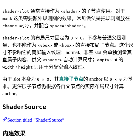
通常直接作为
的子节点使用。对于
shader-slot
<shader>
这类需要额外规则图的效果，常见做法是把规则图放在
mask
，并配合
。
channel={2}
space="shader"
的布局尺寸固定为
，不参与普通父级测
shader-slot
0 × 0
量，也不能作为
或
的直接布局子节点。这个尺
<vbox>
<hbox>
寸不影响它的离屏输入纹理：normal、非空 slot 会单独测量其
直属子内容，供父
自动计算尺寸；
slot 的
<shader>
empty
/
只用于分配空输入纹理。
width
height
由于 slot 本身为
，其
直接子节点
的 anchor 以
为基
0 × 0
0 × 0
准。更深层子节点仍根据各自父节点的实际布局尺寸计算
anchor。
ShaderSource
Section titled “ShaderSource”
内建效果