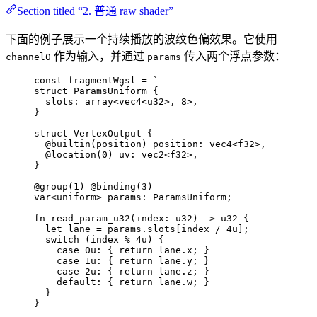
Section titled “2. 普通 raw shader”
下面的例子展示一个持续播放的波纹色偏效果。它使用
作为输入，并通过
传入两个浮点参数：
channel0
params
const 
fragmentWgsl
 = 
`
struct ParamsUniform {
slots: array<vec4<u32>, 8>,
}
struct VertexOutput {
@builtin(position) position: vec4<f32>,
@location(0) uv: vec2<f32>,
}
@group(1) @binding(3)
var<uniform> params: ParamsUniform;
fn read_param_u32(index: u32) -> u32 {
let lane = params.slots[index / 4u];
switch (index % 4u) {
case 0u: { return lane.x; }
case 1u: { return lane.y; }
case 2u: { return lane.z; }
default: { return lane.w; }
}
}