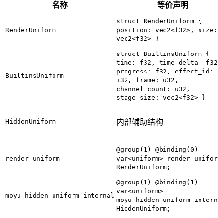
名称
等价声明
struct RenderUniform {
RenderUniform
position: vec2<f32>, size:
vec2<f32> }
struct BuiltinsUniform {
time: f32, time_delta: f32
progress: f32, effect_id:
BuiltinsUniform
i32, frame: u32,
channel_count: u32,
stage_size: vec2<f32> }
HiddenUniform
内部辅助结构
@group(1) @binding(0)
render_uniform
var<uniform> render_unifor
RenderUniform;
@group(1) @binding(1)
var<uniform>
moyu_hidden_uniform_internal
moyu_hidden_uniform_intern
HiddenUniform;