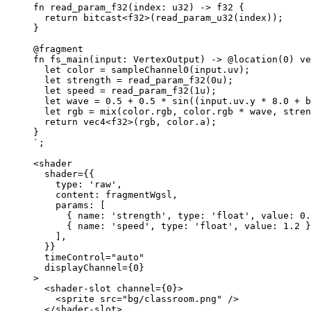
fn read_param_f32(index: u32) -> f32 {
return bitcast<f32>(read_param_u32(index));
}
@fragment
fn fs_main(input: VertexOutput) -> @location(0) ve
let color = sampleChannel0(input.uv);
let strength = read_param_f32(0u);
let speed = read_param_f32(1u);
let wave = 0.5 + 0.5 * sin((input.uv.y * 8.0 + b
let rgb = mix(color.rgb, color.rgb * wave, stren
return vec4<f32>(rgb, color.a);
}
`
;
<
shader
shader
=
{
{
type: 
'
raw
'
,
content: 
fragmentWgsl
,
params:
 [
{ name: 
'
strength
'
, type: 
'
float
'
, value: 
0.
{ name: 
'
speed
'
, type: 
'
float
'
, value: 
1.2
 }
]
,
}
}
timeControl
=
"
auto
"
displayChannel
=
{
0
}
>
<
shader-slot
channel
=
{
0
}
>
<
sprite
src
=
"
bg/classroom.png
"
 />
</
shader-slot
>