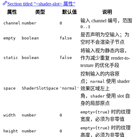
Section titled “<shader-slot> 属性”
属性
类型
默认值
说明
输入 channel 编号，范围
channel
number
0
0..3
是否声明为空输入；为
empty
boolean
false
空时不会渲染子节点
将输入视为静态内容，
static
boolean
false
作为减少重复 render-to-
texture 的优化手段
控制输入的内容原
点；
使用 shader
normal
space
ShaderSlotSpace
'normal'
效果区域左上
角，
使用 slot 自
shader
身的局部原点
时的纹理
empty={true}
width
number
0
宽度，必须为非零值
时的纹理
empty={true}
height
number
0
高度，必须为非零值