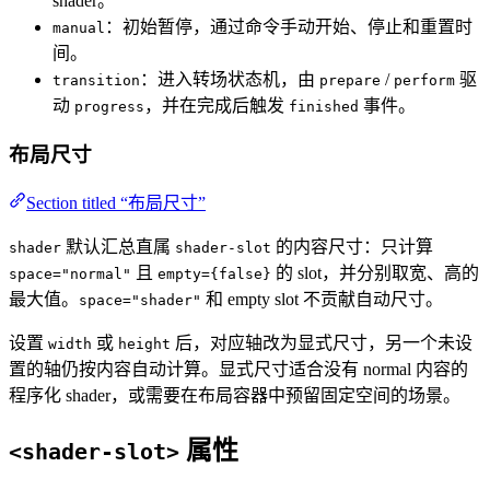
shader。
：初始暂停，通过命令手动开始、停止和重置时
manual
间。
：进入转场状态机，由
/
驱
transition
prepare
perform
动
，并在完成后触发
事件。
progress
finished
布局尺寸
Section titled “布局尺寸”
默认汇总直属
的内容尺寸：只计算
shader
shader-slot
且
的 slot，并分别取宽、高的
space="normal"
empty={false}
最大值。
和 empty slot 不贡献自动尺寸。
space="shader"
设置
或
后，对应轴改为显式尺寸，另一个未设
width
height
置的轴仍按内容自动计算。显式尺寸适合没有 normal 内容的
程序化 shader，或需要在布局容器中预留固定空间的场景。
属性
<shader-slot>