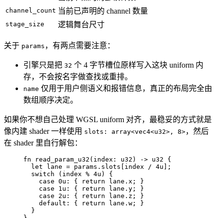
channel_count
当前已声明的 channel 数量
stage_size
逻辑舞台尺寸
关于
，有两点需要注意：
params
引擎只是把
个 4 字节槽位原样写入这块 uniform 内
32
存，不会按名字做查找或重排。
仅用于用户侧语义和报错信息，真正的布局完全由
name
数组顺序决定。
如果你不想自己处理 WGSL uniform 对齐，最稳妥的方式就是
像内建 shader 一样使用
，然后
slots: array<vec4<u32>, 8>
在 shader 里自行解包：
fn
read_param_u32
(
index
: 
u32
) 
->
u32
 {
let
lane
=
params
.
slots[
index
/
4u
];
switch
 (
index
%
4u
) {
case
0u
: { 
return
lane
.
x; }
case
1u
: { 
return
lane
.
y; }
case
2u
: { 
return
lane
.
z; }
default
: { 
return
lane
.
w; }
}
}