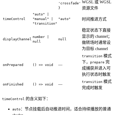
WGSL 或 WGSL
'crossfade'
}
资源文件
"auto" |
timeControl
"manual" |
"auto"
时间推进方式
"transition"
稳定状态下直接
显示的 channel；
number |
displayChannel
null
null
做转场时通常设
为目标 channel
模式
transition
下，
完
prepare
—
onPrepared
() => void
成捕获并进入可
执行状态时触发
模式
transition
—
onFinished
() => void
完成时触发
的含义如下：
timeControl
：节点挂载后自动推进时间，适合持续播放的普通
auto