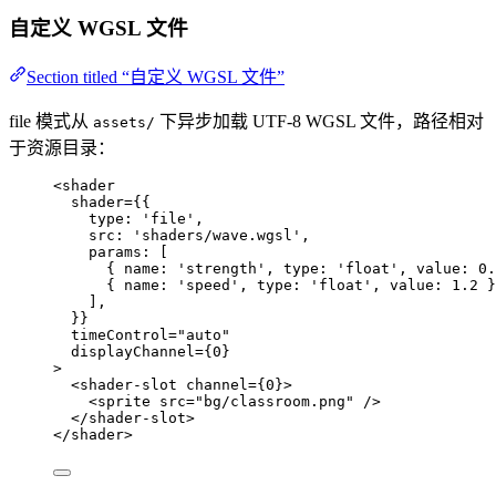
自定义 WGSL 文件
Section titled “自定义 WGSL 文件”
file 模式从
下异步加载 UTF-8 WGSL 文件，路径相对
assets/
于资源目录：
<
shader
shader
=
{
{
type: 
'
file
'
,
src: 
'
shaders/wave.wgsl
'
,
params:
 [
{ name: 
'
strength
'
, type: 
'
float
'
, value: 
0.
{ name: 
'
speed
'
, type: 
'
float
'
, value: 
1.2
 }
]
,
}
}
timeControl
=
"
auto
"
displayChannel
=
{
0
}
>
<
shader-slot
channel
=
{
0
}
>
<
sprite
src
=
"
bg/classroom.png
"
 />
</
shader-slot
>
</
shader
>