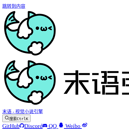
跳转到内容
末语 - 视觉小说引擎
搜索
Ctrl
K
GitHub
Discord
QQ
Weibo