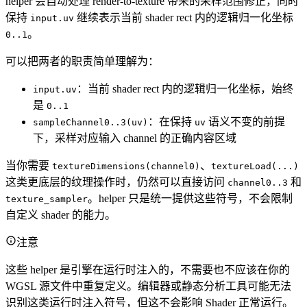
helper 会自动处理 render-to-texture 带来的采样范围修正，同时
保持
继续表示当前 shader rect 内的逻辑归一化坐标
input.uv
。
0..1
可以把两者的职责简单理解为：
：当前 shader rect 内的逻辑归一化坐标，始终
input.uv
是
0..1
：在保持
语义不变的前提
sampleChannel0..3(uv)
uv
下，采样对应输入 channel 的正确内容区域
当你需要
、
textureDimensions(channel0)
textureLoad(...)
这类更底层的纹理操作时，仍然可以直接访问
和
channel0..3
。helper 只是统一提供这些符号，不会限制
texture_sampler
自定义 shader 的能力。
注意
这些 helper 是引擎在运行时注入的，不需要也不应该在你的
WGSL 源文件中重复定义。编辑器或静态分析工具可能无法
识别这类运行时注入符号，但这不会影响 Shader 正常运行。