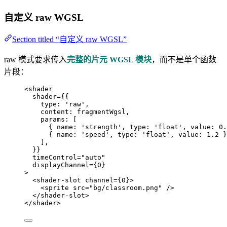
自定义 raw WGSL
Section titled “自定义 raw WGSL”
raw 模式要求传入
完整的片元 WGSL 模块
，而不是单个函数
片段：
<
shader
shader
=
{
{
type: 
'
raw
'
,
content: 
fragmentWgsl
,
params:
 [
{ name: 
'
strength
'
, type: 
'
float
'
, value: 
0.
{ name: 
'
speed
'
, type: 
'
float
'
, value: 
1.2
 }
]
,
}
}
timeControl
=
"
auto
"
displayChannel
=
{
0
}
>
<
shader-slot
channel
=
{
0
}
>
<
sprite
src
=
"
bg/classroom.png
"
 />
</
shader-slot
>
</
shader
>