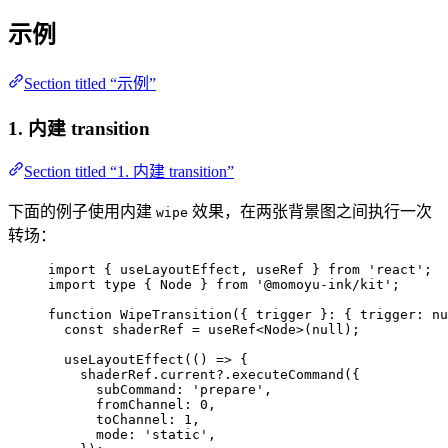
示例
Section titled “示例”
1. 内建 transition
Section titled “1. 内建 transition”
下面的例子使用内建
效果，在两张背景图之间执行一次
wipe
转场：
import
 { useLayoutEffect, useRef } 
from
'
react
'
;
import
type
 { Node } 
from
'
@momoyu-ink/kit
'
;
function
WipeTransition
(
{ 
trigger
 }
:
 { trigger
:
nu
const 
shaderRef
 = 
useRef
<
Node
>
(
null
);
useLayoutEffect
(
()
=>
 {
shaderRef
.
current
?.
executeCommand
({
subCommand: 
'
prepare
'
,
fromChannel: 
0
,
toChannel: 
1
,
mode: 
'
static
'
,