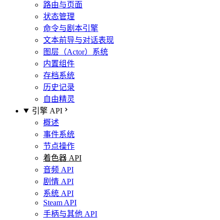
路由与页面
状态管理
命令与剧本引擎
文本前导与对话表现
图层（Actor）系统
内置组件
存档系统
历史记录
自由精灵
引擎 API
概述
事件系统
节点操作
着色器 API
音频 API
剧情 API
系统 API
Steam API
手柄与其他 API