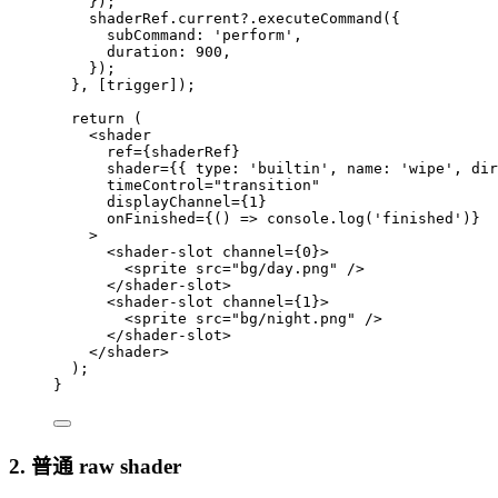
});
shaderRef
.
current
?.
executeCommand
({
subCommand: 
'
perform
'
,
duration: 
900
,
});
}
,
 [trigger]);
return
 (
<
shader
ref
=
{
shaderRef
}
shader
=
{
{ type: 
'
builtin
'
,
 name: 
'
wipe
'
,
 dir
timeControl
=
"
transition
"
displayChannel
=
{
1
}
onFinished
=
{
()
=>
console
.
log
(
'
finished
'
)
}
>
<
shader-slot
channel
=
{
0
}
>
<
sprite
src
=
"
bg/day.png
"
 />
</
shader-slot
>
<
shader-slot
channel
=
{
1
}
>
<
sprite
src
=
"
bg/night.png
"
 />
</
shader-slot
>
</
shader
>
);
}
2. 普通 raw shader