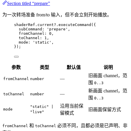
Section titled “prepare”
为一次转场准备 from/to 输入，但不会立刻开始播放。
shaderRef
.
current
?.
executeCommand
({
subCommand: 
'
prepare
'
,
fromChannel: 
0
,
toChannel: 
1
,
mode: 
'
static
'
,
});
参数
类型
默认值
说明
旧画面 channel，范
—
fromChannel
number
围
0..3
新画面 channel，范
—
toChannel
number
围
0..3
沿用当前保
"static" |
mode
旧画面保留方式
"live"
留模式
和
必须不同，且都必须是已声明、非
fromChannel
toChannel