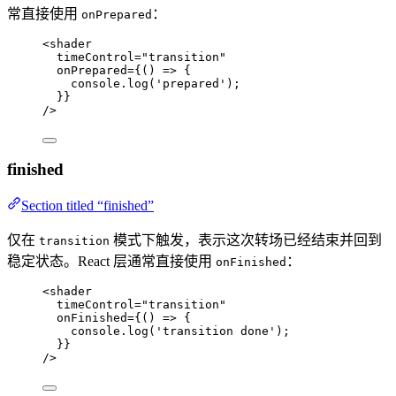
常直接使用
：
onPrepared
<
shader
timeControl
=
"
transition
"
onPrepared
=
{
()
=>
 {
console
.
log
(
'
prepared
'
)
;
}
}
/>
finished
Section titled “finished”
仅在
模式下触发，表示这次转场已经结束并回到
transition
稳定状态。React 层通常直接使用
：
onFinished
<
shader
timeControl
=
"
transition
"
onFinished
=
{
()
=>
 {
console
.
log
(
'
transition done
'
)
;
}
}
/>