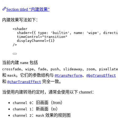
Section titled “内建效果”
内建效果写法如下：
<
shader
shader
=
{
{ type: 
'
builtin
'
, name: 
'
wipe
'
, directi
timeControl
=
"
transition
"
displayChannel
=
{
1
}
/>
当前内建
包括
name
、
、
、
、
、
、
crossfade
wipe
fade
push
slideaway
zoom
pixellate
和
。它们的参数结构与
、
mask
@transPerform
@bgTransEffect
和
完全一致。
@charTransEffect
当使用内建转场约定时，通常会使用以下 channel：
：旧画面（from）
channel 0
：新画面（to）
channel 1
：
效果的规则图
channel 2
mask