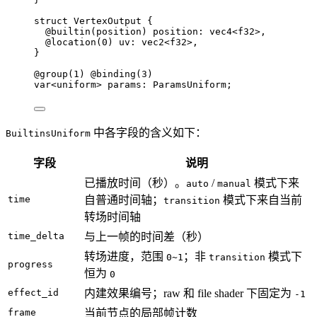
struct
 VertexOutput {
@
builtin(
position
) 
position
: 
vec4
<
f32
>,
@
location(
0
) 
uv
: 
vec2
<
f32
>,
}
@
group(
1
) 
@
binding(
3
)
var
<
uniform
> 
params
: ParamsUniform;
中各字段的含义如下：
BuiltinsUniform
字段
说明
已播放时间（秒）。
/
模式下来
auto
manual
time
自普通时间轴；
模式下来自当前
transition
转场时间轴
time_delta
与上一帧的时间差（秒）
转场进度，范围
；非
模式下
0~1
transition
progress
恒为
0
effect_id
内建效果编号；raw 和 file shader 下固定为
-1
frame
当前节点的局部帧计数