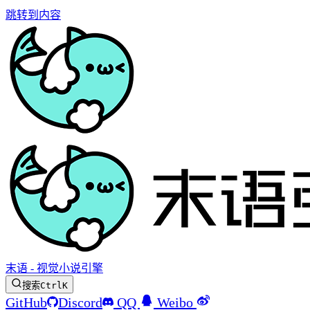
跳转到内容
末语 - 视觉小说引擎
搜索
Ctrl
K
GitHub
Discord
QQ
Weibo