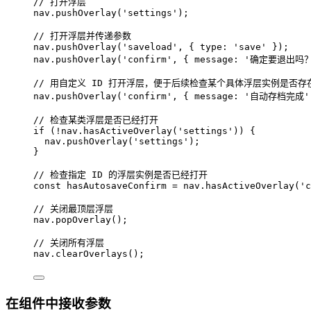
// 打开浮层
nav
.
pushOverlay
(
'
settings
'
);
// 打开浮层并传递参数
nav
.
pushOverlay
(
'
saveload
'
, { type: 
'
save
'
 });
nav
.
pushOverlay
(
'
confirm
'
, { message: 
'
确定要退出吗
// 用自定义 ID 打开浮层，便于后续检查某个具体浮层实例是否存
nav
.
pushOverlay
(
'
confirm
'
, { message: 
'
自动存档完成
'
// 检查某类浮层是否已经打开
if
 (
!
nav
.
hasActiveOverlay
(
'
settings
'
)) {
nav
.
pushOverlay
(
'
settings
'
);
}
// 检查指定 ID 的浮层实例是否已经打开
const 
hasAutosaveConfirm
 = 
nav
.
hasActiveOverlay
(
'
c
// 关闭最顶层浮层
nav
.
popOverlay
();
// 关闭所有浮层
nav
.
clearOverlays
();
在组件中接收参数