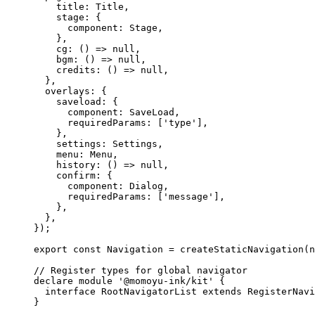
title: 
Title
,
stage: {
component: 
Stage
,
},
cg
: 
()
 => 
null
,
bgm
: 
()
 => 
null
,
credits
: 
()
 => 
null
,
},
overlays: {
saveload: {
component: 
SaveLoad
,
requiredParams:
 [
'
type
'
]
,
},
settings: 
Settings
,
menu: 
Menu
,
history
: 
()
 => 
null
,
confirm: {
component: 
Dialog
,
requiredParams:
 [
'
message
'
]
,
},
},
}
);
export const 
Navigation
 = 
createStaticNavigation
(n
// Register types for global navigator
declare
module
'
@momoyu-ink/kit
'
 {
interface
 RootNavigatorList 
extends
RegisterNavi
}