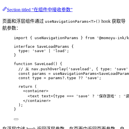
Section titled “在组件中接收参数”
页面和浮层组件通过
hook 获取导
useNavigationParams<T>()
航参数：
import
 { useNavigationParams } 
from
'
@momoyu-ink/k
interface
 SaveLoadParams {
type
:
'
save
'
|
'
load
'
;
}
function
SaveLoad
()
 {
// 从 nav.pushOverlay('saveload', { type: 'sav
const 
params
 = 
useNavigationParams
<
SaveLoadParam
const 
type
 = 
params
?.
type
 ?? 
'
save
'
;
return
 (
<
container
>
<
text text
=
{type 
===
'
save
'
?
'
保存游戏
'
:
'
</
container
>
);
}
在浮层中该 hook 返回浮层参数，在页面中返回页面参数，自