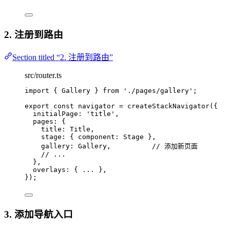
2. 注册到路由
Section titled “2. 注册到路由”
src/router.ts
import
 { Gallery } 
from
'
./pages/gallery
'
;
export const 
navigator
 = 
createStackNavigator
(
{
initialPage: 
'
title
'
,
pages: {
title: 
Title
,
stage: { component: 
Stage
 },
gallery: 
Gallery
,          
// 添加新页面
// ...
},
overlays: { 
...
 },
}
);
3. 添加导航入口