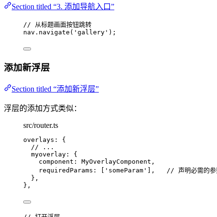
Section titled “3. 添加导航入口”
// 从标题画面按钮跳转
nav
.
navigate
(
'
gallery
'
);
添加新浮层
Section titled “添加新浮层”
浮层的添加方式类似：
src/router.ts
overlays: {
// ...
myoverlay: {
component: MyOverlayComponent,
requiredParams: [
'
someParam
'
],   
// 声明必需的
},
},
// 打开浮层