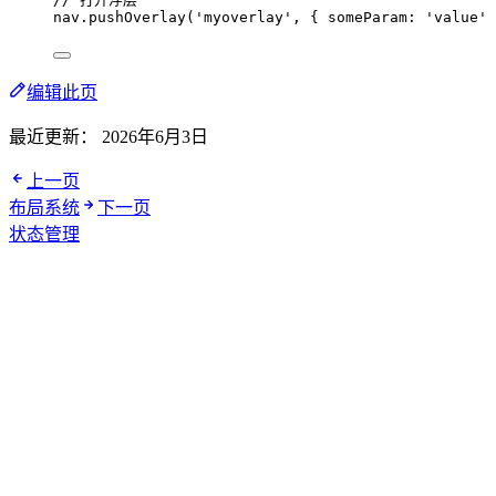
nav
.
pushOverlay
(
'
myoverlay
'
, { someParam: 
'
value
'
 
编辑此页
最近更新：
2026年6月3日
上一页
布局系统
下一页
状态管理