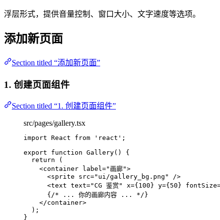
浮层形式，提供音量控制、窗口大小、文字速度等选项。
添加新页面
Section titled “添加新页面”
1. 创建页面组件
Section titled “1. 创建页面组件”
src/pages/gallery.tsx
import
 React 
from
'
react
'
;
export
function
Gallery
()
 {
return
 (
<
container label
=
"
画廊
"
>
<
sprite src
=
"
ui/gallery_bg.png
"
/>
<
text text
=
"
CG 鉴赏
"
 x
=
{
100
} y
=
{
50
} fontSize
{
/* ... 你的画廊内容 ... */
}
</
container
>
);
}