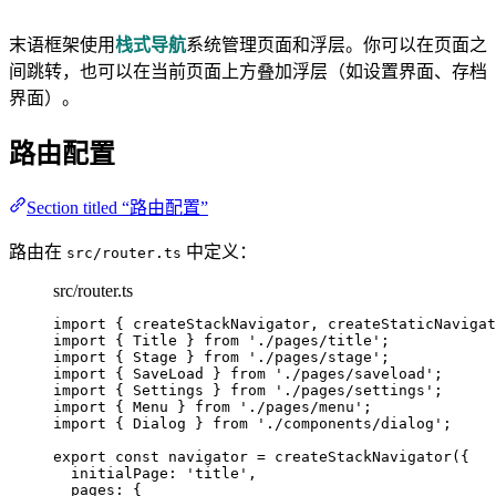
末语框架使用
栈式导航
系统管理页面和浮层。你可以在页面之
间跳转，也可以在当前页面上方叠加浮层（如设置界面、存档
界面）。
路由配置
Section titled “路由配置”
路由在
中定义：
src/router.ts
src/router.ts
import
 { createStackNavigator, createStaticNaviga
import
 { Title } 
from
'
./pages/title
'
;
import
 { Stage } 
from
'
./pages/stage
'
;
import
 { SaveLoad } 
from
'
./pages/saveload
'
;
import
 { Settings } 
from
'
./pages/settings
'
;
import
 { Menu } 
from
'
./pages/menu
'
;
import
 { Dialog } 
from
'
./components/dialog
'
;
export const 
navigator
 = 
createStackNavigator
(
{
initialPage: 
'
title
'
,
pages: {