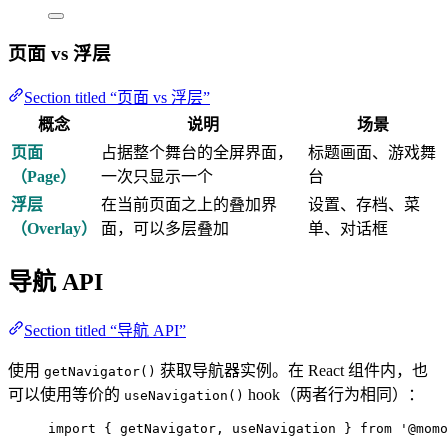
页面 vs 浮层
Section titled “页面 vs 浮层”
概念
说明
场景
页面
占据整个舞台的全屏界面，
标题画面、游戏舞
（Page）
一次只显示一个
台
浮层
在当前页面之上的叠加界
设置、存档、菜
（Overlay）
面，可以多层叠加
单、对话框
导航 API
Section titled “导航 API”
使用
获取导航器实例。在 React 组件内，也
getNavigator()
可以使用等价的
hook（两者行为相同）：
useNavigation()
import
 { getNavigator, useNavigation } 
from
'
@momo