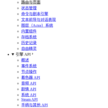
路由与页面
状态管理
命令与剧本引擎
文本前导与对话表现
图层（Actor）系统
内置组件
存档系统
历史记录
自由精灵
引擎 API
概述
事件系统
节点操作
着色器 API
音频 API
剧情 API
系统 API
Steam API
手柄与其他 API