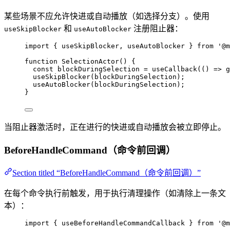
某些场景不应允许快进或自动播放（如选择分支）。使用
和
注册阻止器：
useSkipBlocker
useAutoBlocker
import
 { useSkipBlocker, useAutoBlocker } 
from
'
@m
function
SelectionActor
()
 {
const 
blockDuringSelection
 = 
useCallback
(
()
 => 
g
useSkipBlocker
(blockDuringSelection);
useAutoBlocker
(blockDuringSelection);
}
当阻止器激活时，正在进行的快进或自动播放会被立即停止。
BeforeHandleCommand（命令前回调）
Section titled “BeforeHandleCommand（命令前回调）”
在每个命令执行前触发，用于执行清理操作（如清除上一条文
本）：
import
 { useBeforeHandleCommandCallback } 
from
'
@m