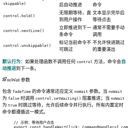
skippable)
后自动推进
命令
无限期等待，直
文本显示完毕后
control.hold()
到用户操作
等待点击
立即推进到下一
通常不需要手动
control.nextLine()
条命令
调用
标记当前命令不
不允许快进跳过
control.unskippable()
可跳过
的重要演出
默认行为
：如果处理函数不调用任何
方法，命令会
自
control
动推进
到下一条。
noWait 参数
包含
的命令通常还应定义
参数。当
fadeTime
noWait
noWait
为
时调用
阻塞推进；当
false
control.setWaiting()
noWait
为
时跳过等待，允许后续命令并行执行。所有内置定时
true
命令都遵循这一模式。
// 示例：等待用户点击
export const 
handleWaitClick
:
CommandHandler
<{ 
com