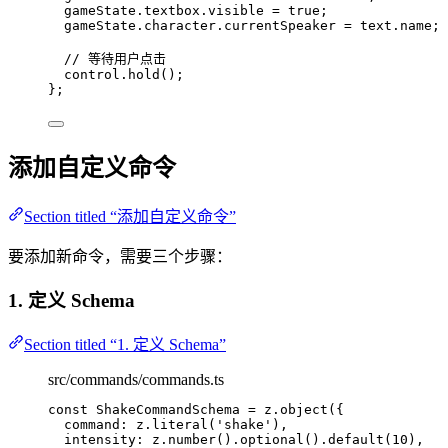
gameState
.
textbox
.
visible
 = 
true
;
gameState
.
character
.
currentSpeaker
 = 
text
.
name
;
// 等待用户点击
control
.
hold
()
;
}
;
添加自定义命令
Section titled “添加自定义命令”
要添加新命令，需要三个步骤：
1. 定义 Schema
Section titled “1. 定义 Schema”
src/commands/commands.ts
const 
ShakeCommandSchema
 = 
z
.
object
(
{
command: 
z
.
literal
(
'
shake
'
)
,
intensity: 
z
.
number
()
.
optional
()
.
default
(
10
)
,