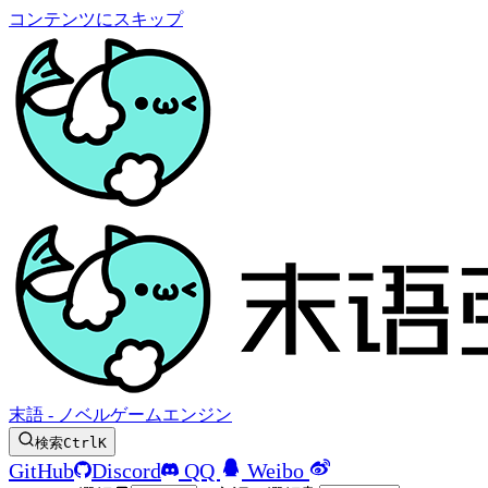
コンテンツにスキップ
末語 - ノベルゲームエンジン
検索
Ctrl
K
GitHub
Discord
QQ
Weibo