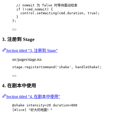
// noWait 为 false 时等待震动结束
if 
(
!
cmd
.
noWait
)
 {
control
.
setWaiting
(cmd
.
duration
, 
true
)
;
}
}
;
3. 注册到 Stage
Section titled “3. 注册到 Stage”
src/pages/stage.tsx
stage
.
registerCommand
(
'
shake
'
, handleShake);
4. 在剧本中使用
Section titled “4. 在剧本中使用”
@shake
intensity
=
20
duration
=
800
[
Alice
] 
"好大的地震！"