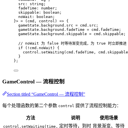
src
:
string
;
fadeTime
:
number
;
skippable
:
boolean
;
noWait
:
boolean
;
}> = 
(
cmd
, 
control
)
 => {
gameState
.
background
.
src
 = 
cmd
.
src
;
gameState
.
background
.
fadeTime
 = 
cmd
.
fadeTime
;
gameState
.
background
.
skippable
 = 
cmd
.
skippable
;
// noWait 为 false 时等待渐变完成，为 true 时立即推进
if 
(
!
cmd
.
noWait
)
 {
control
.
setWaiting
(cmd
.
fadeTime
, 
cmd
.
skippable
}
}
;
GameControl — 流程控制
Section titled “GameControl — 流程控制”
每个处理函数的第二个参数
提供了流程控制能力：
control
方法
说明
使用场景
定时等待，到时
背景渐变、等待
control.setWaiting(time,