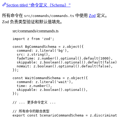
Section titled “命令定义（Schema）”
所有命令在
中使用
Zod
定义。
src/commands/commands.ts
Zod 负责类型验证和默认值填充。
src/commands/commands.ts
import
 z 
from
'
zod
'
;
const 
BgCommandSchema
 = 
z
.
object
(
{
command: 
z
.
literal
(
'
bg
'
)
,
src: 
z
.
string
()
,
fadeTime: 
z
.
number
()
.
optional
()
.
default
(
1000
)
,
skippable: 
z
.
boolean
()
.
optional
()
.
default
(
false
)
noWait: 
z
.
boolean
()
.
optional
()
.
default
(
false
)
,
}
);
const 
WaitCommandSchema
 = 
z
.
object
(
{
command: 
z
.
literal
(
'
wait
'
)
,
time: 
z
.
number
()
,
skippable: 
z
.
boolean
()
.
optional
()
,
}
);
// ... 更多命令定义 ...
// 所有命令的联合类型
export const 
ScenarioCommandSchema
 = 
z
.
discriminat