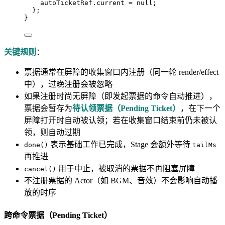
autoTicketRef
.
current
 = 
null
;
}
;
}
关键规则
：
票据通常在屏障的收集窗口内注册（同一轮 render/effect
中），过晚注册会被忽略
如果注册时尚无屏障（即发起票据的命令自动推进），
票据会暂存为
待认领票据（Pending Ticket）
，在下一个
屏障打开时自动被认领；若在收集窗口结束前仍未被认
领，则自动过期
表示基础工作已完成，Stage 会额外等待
done()
tailMs
再推进
用于中止，被取消的票据不再阻塞屏障
cancel()
不注册票据的 Actor（如 BGM、音效）不会影响自动播
放的时序
跨命令票据（Pending Ticket）