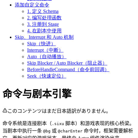
添加自定义命令
1. 定义 Schema
2. 编写处理函数
3. 注册到 Stage
4. 在剧本中使用
Skip、Interrupt 和 Auto 机制
Skip（快进）
Interrupt（中断）
Auto（自动播放）
Skip Blocker / Auto Blocker（阻止器）
BeforeHandleCommand（命令前回调）
Seek（快速定位）
命令与剧本引擎
このコンテンツはまだ日本語訳がありません。
命令系统是连接剧本（
脚本）和游戏表现的核心桥梁。
.sixu
当剧本中执行一条
或
命令时，框架需要解析
@bg
@charEnter