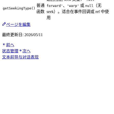
普通
、
或
（无
forward'
'warp'
null
getSeekingType()
函数
seek）。适合在事件回调或 ref 中使
用
ページを編集
最終更新日:
2026/05/11
前へ
状态管理
次へ
文本前导与对话表现