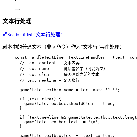
文本行处理
Section titled “文本行处理”
剧本中的普通文本（非
命令）作为“文本行”事件处理：
@
const 
handleTextLine
:
TextLineHandler
 = 
(
text
, 
con
// text.content — 文本内容
// text.name    — 说话者名字（可能为空）
// text.clear   — 是否清除之前的文本
// text.newline — 是否换行
gameState
.
textbox
.
name
 = 
text
.
name
 ?? 
''
;
if 
(text
.
clear
)
 {
gameState
.
textbox
.
shouldClear
 = 
true
;
}
if 
(text
.
newline
 && 
gameState
.
textbox
.
text
.
lengt
gameState
.
textbox
.
text
 += 
'
\n
'
;
}
gameState
.
textbox
.
text
 += 
text
.
content
;