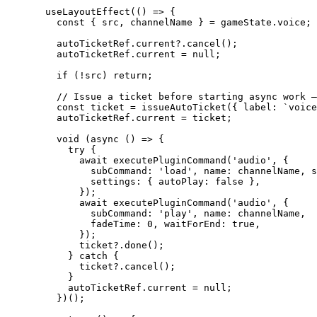
useLayoutEffect
(
()
=>
 {
const { 
src
,
channelName
 } = 
gameState
.
voice
;
autoTicketRef
.
current
?.
cancel
();
autoTicketRef
.
current
=
null
;
if
 (
!
src) 
return
;
// Issue a ticket before starting async work —
const 
ticket
 = 
issueAutoTicket
(
{ label: 
`
voice
autoTicketRef
.
current
=
 ticket;
void
 (
async
()
=>
 {
try
 {
await
executePluginCommand
(
'
audio
'
,
 {
subCommand: 
'
load
'
,
 name: channelName
,
 s
settings: { autoPlay: 
false
 }
,
});
await
executePluginCommand
(
'
audio
'
,
 {
subCommand: 
'
play
'
,
 name: channelName
,
fadeTime: 
0
,
 waitForEnd: 
true
,
});
ticket
?.
done
();
} 
catch
 {
ticket
?.
cancel
();
}
autoTicketRef
.
current
=
null
;
})();