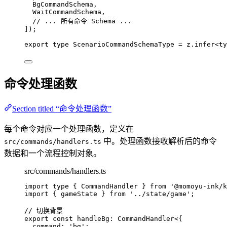
BgCommandSchema,
WaitCommandSchema,
// ... 所有命令 Schema ...
]);
export
type
 ScenarioCommandSchemaType 
=
 z
.
infer
<
ty
命令处理函数
Section titled “命令处理函数”
每个命令对应一个处理函数，定义在
中。处理函数接收解析后的命令
src/commands/handlers.ts
数据和一个流程控制对象。
src/commands/handlers.ts
import
type
 { CommandHandler } 
from
'
@momoyu-ink/k
import
 { gameState } 
from
'
../state/game
'
;
// 切换背景
export const 
handleBg
:
CommandHandler
<{
command
:
'
bg
'
;