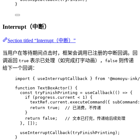
}
Interrupt（中断）
Section titled “Interrupt（中断）”
当用户在等待期间点击时，框架会调用已注册的中断回调。回
调返回
表示已处理（如完成打字动画），
则传递
true
false
给下一个回调：
import
 { useInterruptCallback } 
from
'
@momoyu-ink/
function
TextBoxActor
()
 {
const 
tryFinishPrinting
 = 
useCallback
(
()
 => {
if 
(progress
.
current
 < 
1
)
 {
textRef
.
current
.
executeCommand
(
{ subCommand:
return 
true
;  
// 已消费，不传递
}
return 
false
;   
// 文本已打完，传递给后续处理
}
,
 []);
useInterruptCallback
(tryFinishPrinting);
}