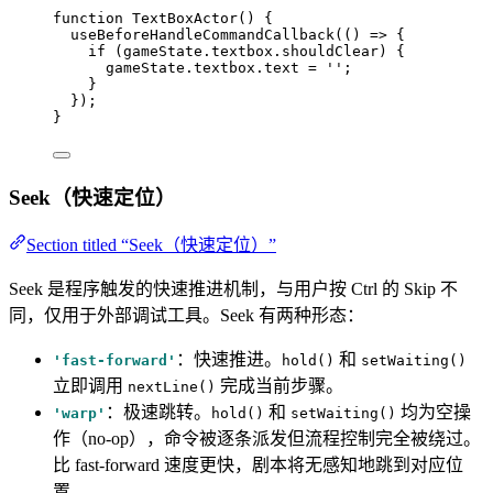
function
TextBoxActor
()
 {
useBeforeHandleCommandCallback
(
()
=>
 {
if
 (gameState
.
textbox
.
shouldClear
) {
gameState
.
textbox
.
text
=
''
;
}
});
}
Seek（快速定位）
Section titled “Seek（快速定位）”
Seek 是程序触发的快速推进机制，与用户按 Ctrl 的 Skip 不
同，仅用于外部调试工具。Seek 有两种形态：
：快速推进。
和
'fast-forward'
hold()
setWaiting()
立即调用
完成当前步骤。
nextLine()
：极速跳转。
和
均为空操
'warp'
hold()
setWaiting()
作（no-op），命令被逐条派发但流程控制完全被绕过。
比 fast-forward 速度更快，剧本将无感知地跳到对应位
置。