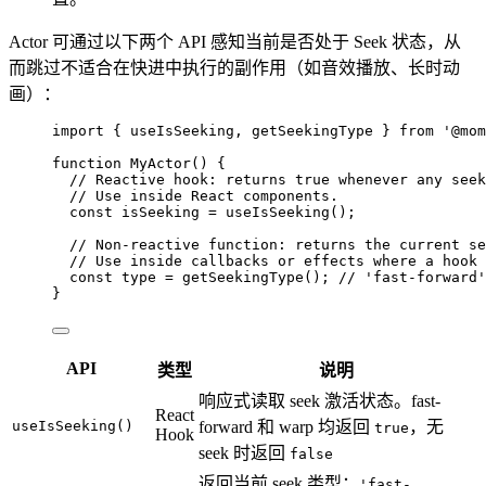
Actor 可通过以下两个 API 感知当前是否处于 Seek 状态，从
而跳过不适合在快进中执行的副作用（如音效播放、长时动
画）：
import
 { useIsSeeking, getSeekingType } 
from
'
@mom
function
MyActor
()
 {
// Reactive hook: returns true whenever any seek
// Use inside React components.
const 
isSeeking
 = 
useIsSeeking
();
// Non-reactive function: returns the current se
// Use inside callbacks or effects where a hook 
const 
type
 = 
getSeekingType
(); 
// 'fast-forward'
}
API
类型
说明
响应式读取 seek 激活状态。fast-
React
useIsSeeking()
forward 和 warp 均返回
，无
true
Hook
seek 时返回
false
返回当前 seek 类型：
'fast-