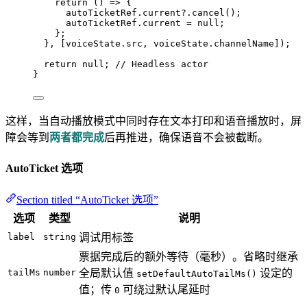
return
()
=>
 {
autoTicketRef
.
current
?.
cancel
();
autoTicketRef
.
current
=
null
;
};
}
,
 [voiceState
.
src
,
 voiceState
.
channelName
]);
return
null
; 
// Headless actor
}
这样，当自动播放模式中同时存在文本打印和语音播放时，屏
障会等到
两者都完成
后再推进，确保语音不会被截断。
AutoTicket 选项
Section titled “AutoTicket 选项”
选项
类型
说明
label
string
调试用标签
票据完成后的额外等待（毫秒）。省略时继承
tailMs
number
全局默认值
设定的
setDefaultAutoTailMs()
值；传
可绕过默认尾延时
0