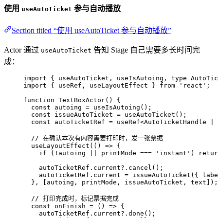
使用
参与自动播放
useAutoTicket
Section titled “使用 useAutoTicket 参与自动播放”
Actor 通过
告知 Stage 自己需要多长时间完
useAutoTicket
成：
import
 { useAutoTicket, useIsAutoing, 
type
 AutoTic
import
 { useRef, useLayoutEffect } 
from
'
react
'
;
function
TextBoxActor
()
 {
const 
autoing
 = 
useIsAutoing
();
const 
issueAutoTicket
 = 
useAutoTicket
();
const 
autoTicketRef
 = 
useRef
<
AutoTicketHandle
|
// 在确认本次有内容需要打印时，发一张票据
useLayoutEffect
(
()
=>
 {
if
 (
!
autoing 
||
 printMode 
===
'
instant
'
) 
retur
autoTicketRef
.
current
?.
cancel
();
autoTicketRef
.
current
=
issueAutoTicket
({ labe
}
,
 [autoing
,
 printMode
,
 issueAutoTicket
,
 text]);
// 打印完成时，标记票据完成
const 
onFinish
 = 
()
 => {
autoTicketRef
.
current
?.
done
()
;