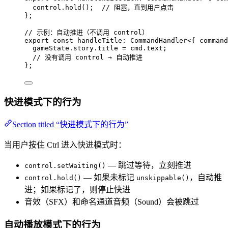
control
.
hold
()
;  
// 阻塞，直到用户点击
}
;
// 示例：自动推进（不调用 control）
export const 
handleTitle
:
CommandHandler
<{ 
command
gameState
.
story
.
title
 = 
cmd
.
text
;
// 没有调用 control → 自动推进
}
;
快进模式下的行为
Section titled “快进模式下的行为”
当用户按住 Ctrl 进入快进模式时：
— 跳过等待，立刻推进
control.setWaiting()
— 如果未标记
，自动推
control.hold()
unskippable()
进；如果标记了，则停止快进
音效（SFX）和命名通道音频（Sound）会被跳过
自动播放模式下的行为