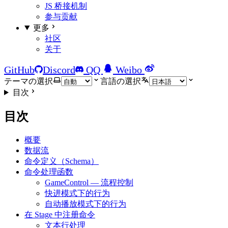
JS 桥接机制
参与贡献
更多
社区
关于
GitHub
Discord
QQ
Weibo
テーマの選択
言語の選択
目次
目次
概要
数据流
命令定义（Schema）
命令处理函数
GameControl — 流程控制
快进模式下的行为
自动播放模式下的行为
在 Stage 中注册命令
文本行处理