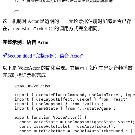
// → 屏障等待文本打印票据和语音票据都完成后再推进
这一机制对 Actor 是透明的——无论票据注册时屏障是否已存
在，
的调用方式完全相同。
issueAutoTicket()
完整示例：语音 Actor
Section titled “完整示例：语音 Actor”
以下是 VoiceActor 的简化实现。它展示了如何在异步音频播放
完成时标记票据完成：
src/actors/voice.tsx
import
 { executePluginCommand, useAutoTicket, 
type
import
 { useLayoutEffect, useRef } 
from
'
react
'
;
import
 { useSnapshot } 
from
'
valtio
'
;
import
 { gameState } 
from
'
../state/game
'
;
export
function
VoiceActor
()
 {
const 
voiceState
 = 
useSnapshot
(gameState
.
voice
);
const 
issueAutoTicket
 = 
useAutoTicket
();
const 
autoTicketRef
 = 
useRef
<
AutoTicketHandle
|