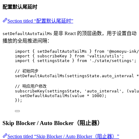
配置默认尾延时
Section titled “配置默认尾延时”
是非 React 的顶层函数，用于设置自动
setDefaultAutoTailMs
播放的全局推进间隔：
import
 { setDefaultAutoTailMs } 
from
'
@momoyu-ink/
import
 { subscribeKey } 
from
'
valtio/utils
'
;
import
 { settingsState } 
from
'
./state/settings
'
;
// 初始同步
setDefaultAutoTailMs
(settingsState
.
auto_interval
*
// 响应用户修改
subscribeKey
(settingsState, 
'
auto_interval
'
, 
(
valu
setDefaultAutoTailMs
(value 
*
1000
);
});
Skip Blocker / Auto Blocker（阻止器）
Section titled “Skip Blocker / Auto Blocker（阻止器）”