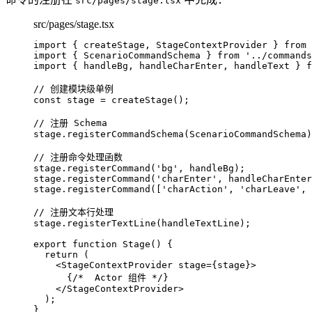
src/pages/stage.tsx
src/pages/stage.tsx
import
 { createStage, StageContextProvider } 
from
import
 { ScenarioCommandSchema } 
from
'
../commands
import
 { handleBg, handleCharEnter, handleText } 
f
// 创建模块级单例
const 
stage
 = 
createStage
();
// 注册 Schema
stage
.
registerCommandSchema
(ScenarioCommandSchema)
// 注册命令处理函数
stage
.
registerCommand
(
'
bg
'
, handleBg);
stage
.
registerCommand
(
'
charEnter
'
, handleCharEnter
stage
.
registerCommand
([
'
charAction
'
, 
'
charLeave
'
, 
// 注册文本行处理
stage
.
registerTextLine
(handleTextLine);
export
function
Stage
()
 {
return
 (
<
StageContextProvider stage
=
{stage}
>
{
/*  Actor 组件 */
}
</
StageContextProvider
>
);
}