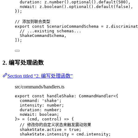
duration: 
z
.
number
()
.
optional
()
.
default
(
500
)
,
noWait: 
z
.
boolean
()
.
optional
()
.
default
(
false
)
,
}
);
// 添加到联合类型
export const 
ScenarioCommandSchema
 = 
z
.
discriminat
// ...existing schemas...
ShakeCommandSchema,
]);
2. 编写处理函数
Section titled “2. 编写处理函数”
src/commands/handlers.ts
export const 
handleShake
:
CommandHandler
<{
command
:
'
shake
'
;
intensity
:
number
;
duration
:
number
;
noWait
:
boolean
;
}> = 
(
cmd
, 
control
)
 => {
// 修改你的自定义状态来触发震动效果
shakeState
.
active
 = 
true
;
shakeState
.
intensity
 = 
cmd
.
intensity
;