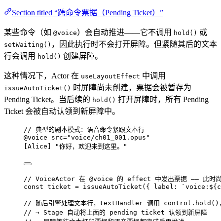
Section titled “跨命令票据（Pending Ticket）”
某些命令（如
）会自动推进——它不调用
或
@voice
hold()
，因此执行时不会打开屏障。但紧随其后的文本
setWaiting()
行会调用
创建屏障。
hold()
这种情况下，Actor 在
中调用
useLayoutEffect
时屏障尚未创建，票据会被暂存为
issueAutoTicket()
Pending Ticket。当后续的
打开屏障时，所有 Pending
hold()
Ticket 会被自动认领到新屏障中。
// 典型的剧本模式：语音命令紧跟文本行
@voice
src
=
"voice/ch01_001.opus"
[
Alice
] 
"你好，欢迎来到这里。"
// VoiceActor 在 @voice 的 effect 中发出票据 —— 此
const 
ticket
 = 
issueAutoTicket
(
{ label: 
`
voice:
${
c
// 随后引擎处理文本行，textHandler 调用 control.hold
// → Stage 自动将上面的 pending ticket 认领到新屏障