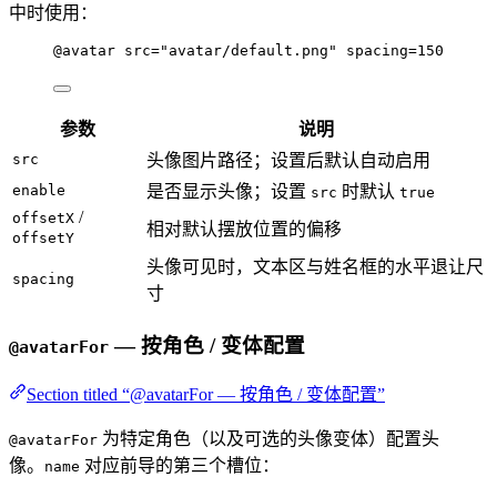
中时使用：
@avatar
src
=
"avatar/default.png"
spacing
=
150
参数
说明
src
头像图片路径；设置后默认自动启用
enable
是否显示头像；设置
时默认
src
true
/
offsetX
相对默认摆放位置的偏移
offsetY
头像可见时，文本区与姓名框的水平退让尺
spacing
寸
— 按角色 / 变体配置
@avatarFor
Section titled “@avatarFor — 按角色 / 变体配置”
为特定角色（以及可选的头像变体）配置头
@avatarFor
像。
对应前导的第三个槽位：
name