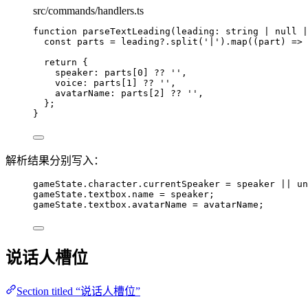
src/commands/handlers.ts
function
parseTextLeading
(
leading
:
string
|
null
|
const 
parts
 = 
leading
?.
split
(
'
|
'
)
.
map
(
(
part
)
 => 
return
 {
speaker: parts[
0
] 
??
''
,
voice: parts[
1
] 
??
''
,
avatarName: parts[
2
] 
??
''
,
};
}
解析结果分别写入：
gameState
.
character
.
currentSpeaker
=
 speaker 
||
un
gameState
.
textbox
.
name
=
 speaker;
gameState
.
textbox
.
avatarName
=
 avatarName;
说话人槽位
Section titled “说话人槽位”