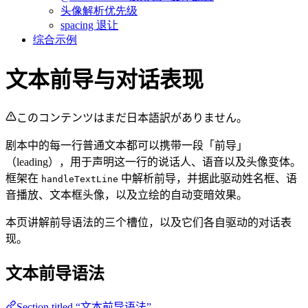
头像解析优先级
spacing 退让
综合示例
文本前导与对话表现
このコンテンツはまだ日本語訳がありません。
剧本中的每一行普通文本都可以携带一段「前导」
（leading），用于声明这一行的说话人、语音以及头像变体。
框架在
中解析前导，并据此驱动姓名框、语
handleTextLine
音播放、文本框头像，以及立绘的自动变暗效果。
本页讲解前导语法的三个槽位，以及它们各自驱动的对话表
现。
文本前导语法
Section titled “文本前导语法”