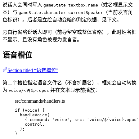
说话人会同时写入
（姓名框显示文
gameState.textbox.name
本）与
（当前发言角
gameState.character.currentSpeaker
色标识）。后者是立绘自动变暗的判定依据，见下文。
旁白行省略说话人即可（前导留空或整体省略），此时姓名框
不显示、且没有角色被视为发言者。
语音槽位
Section titled “语音槽位”
第二个槽位指定语音文件名（不含扩展名），框架会自动转换
为
并在文本显示前播放：
voice/<语音>.opus
src/commands/handlers.ts
if
 (voice) {
handleVoice
(
{ command: 
'
voice
'
, src: 
`
voice/
${
voice
}
.opus
`
control,
);
}