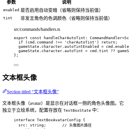
参数
说明
enabled
是否启用自动变暗（省略则保持当前值）
tint
非发言角色的色调颜色（省略则保持当前值）
src/commands/handlers.ts
export const 
handleCharAutoTint
:
CommandHandler
<
Sc
if 
(cmd
.
command
 !== 
'
charAutoTint
'
)
 return;
gameState
.
character
.
autoTintEnabled
 = 
cmd
.
enable
gameState
.
character
.
autoTint
 = 
cmd
.
tint
 ?? 
gameS
}
;
文本框头像
Section titled “文本框头像”
文本框头像（avatar）是显示在对话框一侧的角色头像图。它
独立于立绘系统，配置存放在
中：
TextBoxState
interface
 TextBoxAvatarConfig {
src
:
string
;       
// 头像图片路径