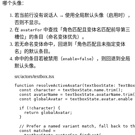
哪个头像：
若当前行没有说话人 → 使用全局默认头像（启用时），
否则不显示。
在
中查找「角色匹配且变体名匹配前导第三
avatarFor
槽位」的条目（命名变体优先）。
若无命名变体命中，回退到「角色匹配且未指定变体
名」的默认条目。
命中的条目若被禁用（
），则回退到全局
enable=false
默认头像。
src/actors/textbox.tsx
function
resolveActiveAvatar
(
textboxState
:
TextBox
const 
character
 = 
textboxState
.
name
.
trim
();
const 
avatarName
 = 
textboxState
.
avatarName
.
trim
(
const 
globalAvatar
 = 
textboxState
.
avatar
.
enable
 
if
 (
!
character) {
return
 globalAvatar;
}
// Prefer a named variant match, fall back to th
const 
matched
 =