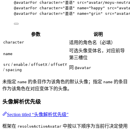
@avatarFor
character
=
"墨语"
src
=
"avatar/moyu-neutr
@avatarFor
character
=
"墨语"
name
=
"happy"
src
=
"avat
@avatarFor
character
=
"墨语"
name
=
"grin"
src
=
"avata
参数
说明
character
适用的角色名（必填）
可选头像变体名，对应前导
name
第三槽位
/
/
/
src
enable
offsetX
offsetY
同
@avatar
/
spacing
未指定
的条目作为该角色的默认头像；指定
的条目
name
name
作为该角色在对应变体下的头像。
头像解析优先级
Section titled “头像解析优先级”
框架在
中按以下顺序为当前行决定使用
resolveActiveAvatar