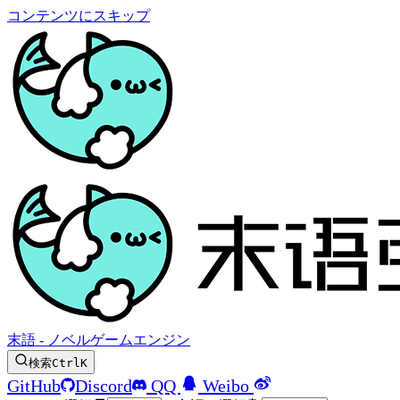
コンテンツにスキップ
末語 - ノベルゲームエンジン
検索
Ctrl
K
GitHub
Discord
QQ
Weibo