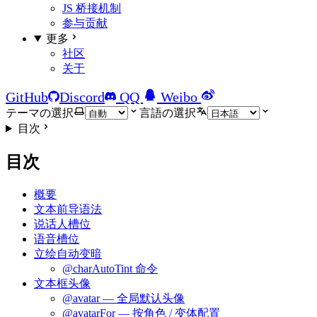
JS 桥接机制
参与贡献
更多
社区
关于
GitHub
Discord
QQ
Weibo
テーマの選択
言語の選択
目次
目次
概要
文本前导语法
说话人槽位
语音槽位
立绘自动变暗
@charAutoTint 命令
文本框头像
@avatar — 全局默认头像
@avatarFor — 按角色 / 变体配置