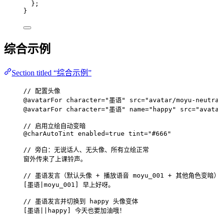
};
}
综合示例
Section titled “综合示例”
// 配置头像
@avatarFor
character
=
"墨语"
src
=
"avatar/moyu-neutr
@avatarFor
character
=
"墨语"
name
=
"happy"
src
=
"avat
// 启用立绘自动变暗
@charAutoTint
enabled
=
true
tint
=
"#666"
// 旁白：无说话人、无头像、所有立绘正常
窗外传来了上课铃声。
// 墨语发言（默认头像 + 播放语音 moyu_001 + 其他角色变暗
[
墨语|moyu_001
] 早上好呀。
// 墨语发言并切换到 happy 头像变体
[
墨语||happy
] 今天也要加油哦！