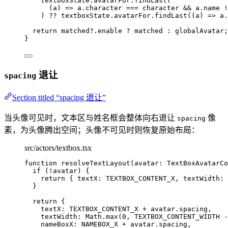
textboxState
.
avatarFor
.
findLast
(
(
a
)
 => 
a
.
character
 === 
character
 && 
a
.
name
 !
)
 ?? 
textboxState
.
avatarFor
.
findLast
(
(
a
)
 => 
a
.
return
 matched
?.
enable
?
 matched 
:
 globalAvatar;
}
退让
spacing
Section titled “spacing 退让”
当头像可见时，文本区与姓名框会整体向右退让
像
spacing
素，为头像腾出空间；头像不可见时则恢复原始布局：
src/actors/textbox.tsx
function
resolveTextLayout
(
avatar
:
TextBoxAvatarCo
if
 (
!
avatar) {
return
 { textX: 
TEXTBOX_CONTENT_X
,
 textWidth: 
}
return
 {
textX: 
TEXTBOX_CONTENT_X
+
 avatar
.
spacing
,
textWidth: Math
.
max
(
0
,
TEXTBOX_CONTENT_WIDTH
-
nameBoxX: 
NAMEBOX_X
+
 avatar
.
spacing
,