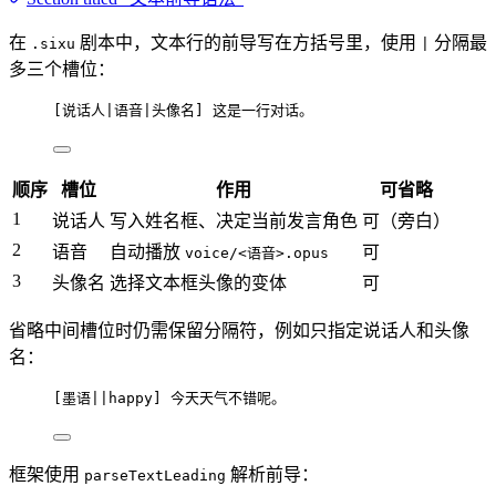
在
剧本中，文本行的前导写在方括号里，使用
分隔最
.sixu
|
多三个槽位：
[
说话人|语音|头像名
] 这是一行对话。
顺序
槽位
作用
可省略
1
说话人
写入姓名框、决定当前发言角色
可（旁白）
2
语音
自动播放
可
voice/<语音>.opus
3
头像名
选择文本框头像的变体
可
省略中间槽位时仍需保留分隔符，例如只指定说话人和头像
名：
[
墨语||happy
] 今天天气不错呢。
框架使用
解析前导：
parseTextLeading