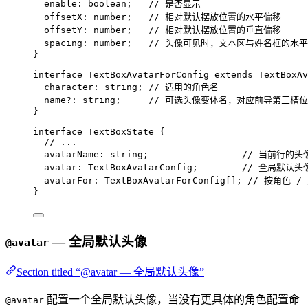
enable
:
boolean
;   
// 是否显示
offsetX
:
number
;   
// 相对默认摆放位置的水平偏移
offsetY
:
number
;   
// 相对默认摆放位置的垂直偏移
spacing
:
number
;   
// 头像可见时，文本区与姓名框的水
}
interface
 TextBoxAvatarForConfig 
extends
TextBoxAv
character
:
string
; 
// 适用的角色名
name
?:
string
;     
// 可选头像变体名，对应前导第三槽位
}
interface
 TextBoxState {
// ...
avatarName
:
string
;                 
// 当前行的
avatar
:
TextBoxAvatarConfig
;        
// 全局默认头
avatarFor
:
TextBoxAvatarForConfig
[]; 
// 按角色 
}
— 全局默认头像
@avatar
Section titled “@avatar — 全局默认头像”
配置一个全局默认头像，当没有更具体的角色配置命
@avatar