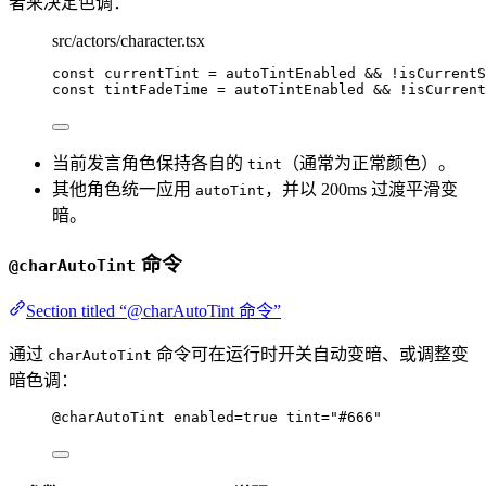
者来决定色调：
src/actors/character.tsx
const 
currentTint
 = 
autoTintEnabled
 && !
isCurrentS
const 
tintFadeTime
 = 
autoTintEnabled
 && !
isCurrent
当前发言角色保持各自的
（通常为正常颜色）。
tint
其他角色统一应用
，并以 200ms 过渡平滑变
autoTint
暗。
命令
@charAutoTint
Section titled “@charAutoTint 命令”
通过
命令可在运行时开关自动变暗、或调整变
charAutoTint
暗色调：
@charAutoTint
enabled
=
true
tint
=
"#666"