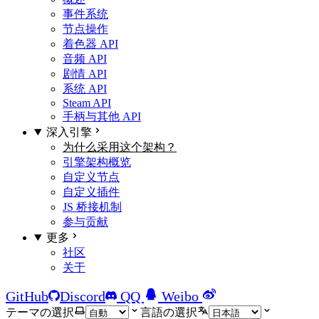
事件系统
节点操作
着色器 API
音频 API
剧情 API
系统 API
Steam API
手柄与其他 API
深入引擎
为什么采用这个架构？
引擎架构概览
自定义节点
自定义插件
JS 桥接机制
参与贡献
更多
社区
关于
GitHub
Discord
QQ
Weibo
テーマの選択
言語の選択