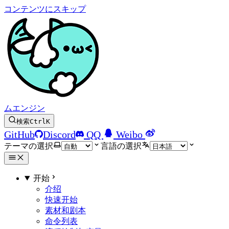
コンテンツにスキップ
ムエンジン
検索
Ctrl
K
GitHub
Discord
QQ
Weibo
テーマの選択
言語の選択
开始
介绍
快速开始
素材和剧本
命令列表