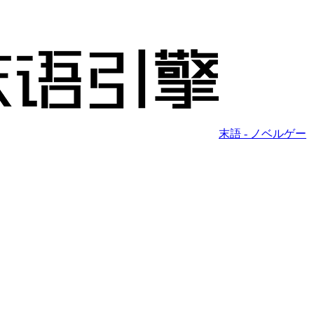
末語 - ノベルゲー