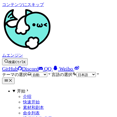
コンテンツにスキップ
ムエンジン
検索
Ctrl
K
GitHub
Discord
QQ
Weibo
テーマの選択
言語の選択
开始
介绍
快速开始
素材和剧本
命令列表