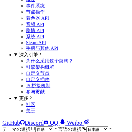
事件系统
节点操作
着色器 API
音频 API
剧情 API
系统 API
Steam API
手柄与其他 API
深入引擎
为什么采用这个架构？
引擎架构概览
自定义节点
自定义插件
JS 桥接机制
参与贡献
更多
社区
关于
GitHub
Discord
QQ
Weibo
テーマの選択
言語の選択