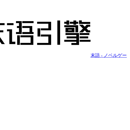
末語 - ノベルゲー