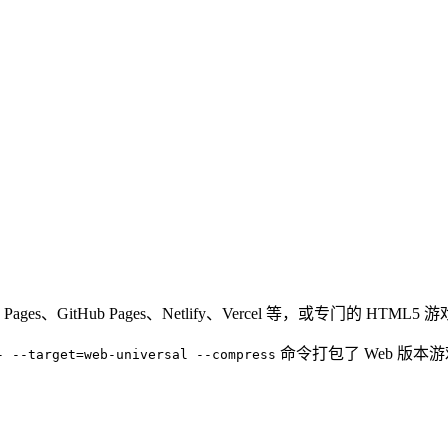
、GitHub Pages、Netlify、Vercel 等，或专门的 HTML5 游戏
命令打包了 Web 版本
- --target=web-universal --compress