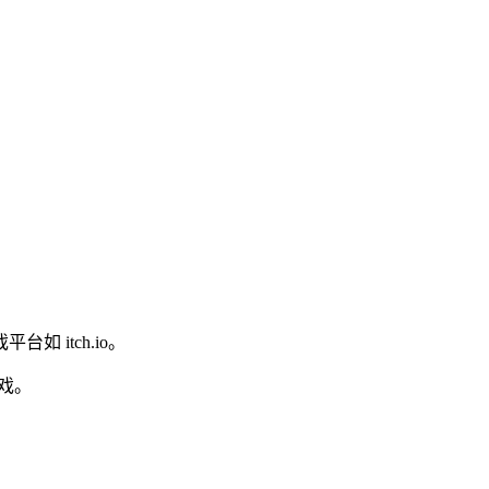
平台如 itch.io。
游戏。