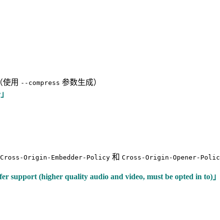
（使用
参数生成）
--compress
er」
和
Cross-Origin-Embedder-Policy
Cross-Origin-Opener-Polic
 support (higher quality audio and video, must be opted in to)